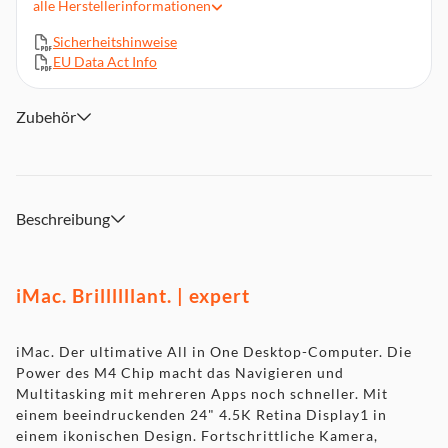
alle
Herstellerinformationen
Du liebst dein iPhone? Du wirst den Mac lieben.
Sicherheitshinweise
Verbinde alles
EU Data Act Info
Datenschutz und Sicherheit sind direkt mit eingebaut
Zubehör
Beschreibung
iMac. Brillllllant. | expert
iMac. Der ultimative All in One Desktop-Computer. Die
Power des M4 Chip macht das Navigieren und
Multitasking mit mehreren Apps noch schneller. Mit
einem beeindruckenden 24" 4.5K Retina Display1 in
einem ikonischen Design. Fortschrittliche Kamera,