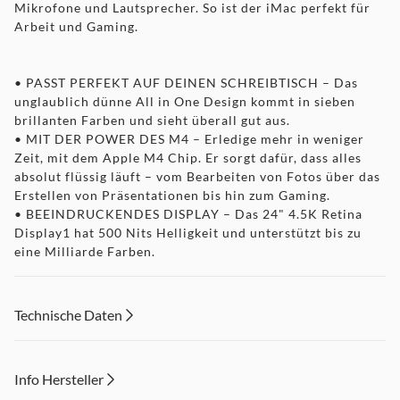
Mikrofone und Lautsprecher. So ist der iMac perfekt für
Arbeit und Gaming.
• PASST PERFEKT AUF DEINEN SCHREIBTISCH – Das
unglaublich dünne All in One Design kommt in sieben
brillanten Farben und sieht überall gut aus.
• MIT DER POWER DES M4 – Erledige mehr in weniger
Zeit, mit dem Apple M4 Chip. Er sorgt dafür, dass alles
absolut flüssig läuft – vom Bearbeiten von Fotos über das
Erstellen von Präsentationen bis hin zum Gaming.
• BEEINDRUCKENDES DISPLAY – Das 24" 4.5K Retina
Display1 hat 500 Nits Helligkeit und unterstützt bis zu
eine Milliarde Farben.
• FORTSCHRITTLICH BEI KAMERA UND SOUND – Mit
einer 12MP Center Stage Kamera, drei Mikrofonen in
Studioqualität und sechs Lautsprechern mit 3D Audio
Technische Daten
bleibst du immer in der Bildmitte und klingst großartig.
• SUPERSCHNELLE APPS DANK APPLE CHIPS2 – Alle
deine wichtigsten Apps, inklusive Microsoft Excel, Adobe
Info Hersteller
Photoshop und Zoom, laufen auf macOS blitzschnell.