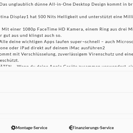
unglaublich dünne All-in-One Desktop Design kommt in bril
Display1 hat 500 Nits Helligkeit und unterstützt eine Milliar
einer 1080p FaceTime HD Kamera, einem Ring aus drei Mikr
 gut aus und klingst auch so.
 deine wichtigen Apps laufen super¬schnell – auch Microso
Phone oder iPad direkt auf deinem iMac ausführen2
t mit Verschlüsselung, zuverlässigem Virenschutz und einem
eschützt.
 – Wenn du deine Apple Geräte zusammen verwendest, sind 
uf deinem iMac FaceTime Anrufe an der sende Textnachrichten 
rblich passenden Magic Mouse und einem farblich passenden
derbolt / USB 4 Anschlüssen, bis zu zwei USB 3 Anschlüssen 
en mit WLAN 6E5 und Bluetooth 5.3.
t mit viel schnellem SSD Speicher für alle deine Foto und V
rstehen und zu nutzen. So kannst du in wenigen Augenblicken 
 nicht angezeigt. Um diesen Inhalt anzuzeigen aktivieren Sie bitte
Montage-Service
Finanzierungs-Service
69 cm).