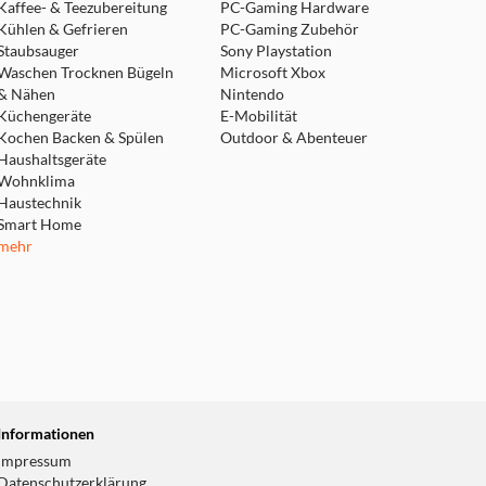
Kaffee- & Teezubereitung
PC-Gaming Hardware
Kühlen & Gefrieren
PC-Gaming Zubehör
Staubsauger
Sony Playstation
Waschen Trocknen Bügeln
Microsoft Xbox
& Nähen
Nintendo
Küchengeräte
E-Mobilität
Kochen Backen & Spülen
Outdoor & Abenteuer
Haushaltsgeräte
Wohnklima
Haustechnik
Smart Home
mehr
Informationen
Impressum
Datenschutzerklärung