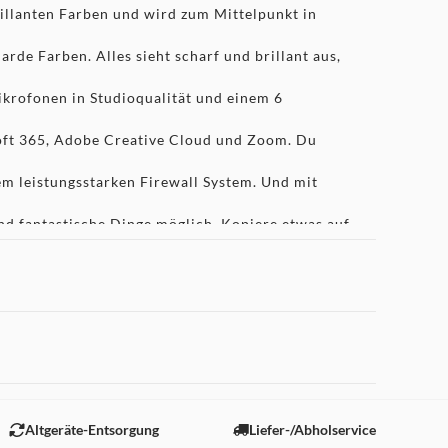
lanten Farben und wird zum Mittelpunkt in
de Farben. Alles sieht scharf und brillant aus,
ofonen in Studioqualität und einem 6
ft 365, Adobe Creative Cloud und Zoom. Du
 leistungsstarken Firewall System. Und mit
fantastische Dinge möglich. Kopiere etwas auf
in der Nachrichten App.3 Und das ist erst der
 Magic Keyboard.
und einem Kopfhöreranschluss. (Gigabit Ethernet
ideomediatheken, Dateien und Apps.
mit dem loslegen, was du liebst.
 "Marketing".
Altgeräte-Entsorgung
Liefer-/Abholservice