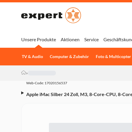
Unsere Produkte
Aktionen
Service
Geschäftskun
TV & Audio
Computer & Zubehör
Foto & Multicopter
»
Web-Code: 17020156537
Apple iMac Silber 24 Zoll, M3, 8-Core-CPU, 8-Co
(Magic Mouse | Magic Keyboard mit Touch ID und Z