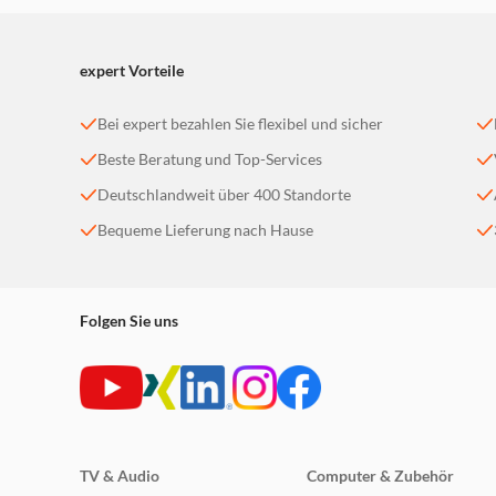
2Apps sind im App Store erhältlich.
3Erfordert iCloud und eine Internetverbindung.
5WLAN 6E ist verfügbar in Ländern und Regionen, in denen es u
expert Vorteile
Technische Daten
Eine vollständige Liste gibt es auf apple.com/de/imac/.
Bei expert bezahlen Sie flexibel und sicher
Beste Beratung und Top-Services
Deutschlandweit über 400 Standorte
Bequeme Lieferung nach Hause
Folgen Sie uns
TV & Audio
Computer & Zubehör