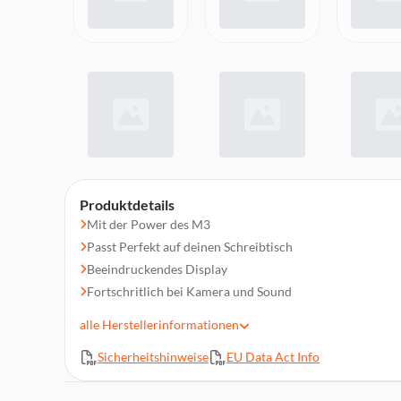
Produktdetails
Mit der Power des M3
Passt Perfekt auf deinen Schreibtisch
Beeindruckendes Display
Fortschritlich bei Kamera und Sound
Funktioniert mit deinen Lieblingsapps
alle
Herstellerinformationen
Fortschrittliche Sicherheit
Sicherheitshinweise
EU Data Act Info
Funktioniert mit allen Apple Geräten
Magic Zubehör