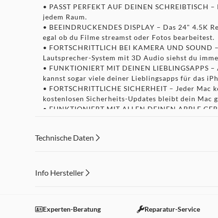
• PASST PERFEKT AUF DEINEN SCHREIBTISCH – Das 
jedem Raum.
• BEEINDRUCKENDES DISPLAY – Das 24" 4.5K Retina 
egal ob du Filme streamst oder Fotos bearbeitest.
• FORTSCHRITTLICH BEI KAMERA UND SOUND – Mit 
Lautsprecher-System mit 3D Audio siehst du immer
• FUNKTIONIERT MIT DEINEN LIEBLINGSAPPS – Alle
kannst sogar viele deiner Lieblingsapps für das i
• FORTSCHRITTLICHE SICHERHEIT – Jeder Mac komm
kostenlosen Sicherheits-Updates bleibt dein Mac g
• FUNKTIONIERT MIT ALLEN DEINEN APPLE GERÄTEN
dem iPhone und setze es auf dem iMac ein. Nimm a
Anfang.
Technische Daten
• MAGIC ZUBEHÖR – Der iMac kommt mit einer fa
• VERBINDE ALLES – Der iMac kommt mit zwei Thun
verfügbar.) Nutze nahtlose drahtlose Verbindung
• SPEICHERE ALLE DEINE DATEIEN – Der iMac komm
Info Hersteller
• LEICHT ZU BEDIENEN – Der Mac ist einfach zu ve
Dieser Inhalt wird aufgrund Ihrer Cookie Präferenzen
Einstellungen anpassen
Experten-Beratung
Reparatur-Service
Rechtliche Hinweise
1Die tatsächliche Diagonale des Bildschirms beträgt 23,5" (59,