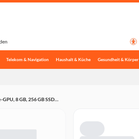
den
Telekom & Navigation
Haushalt & Küche
Gesundheit & Körper
re-GPU, 8 GB, 256 GB SSD
iffernblock, Gigabit Ethernet)