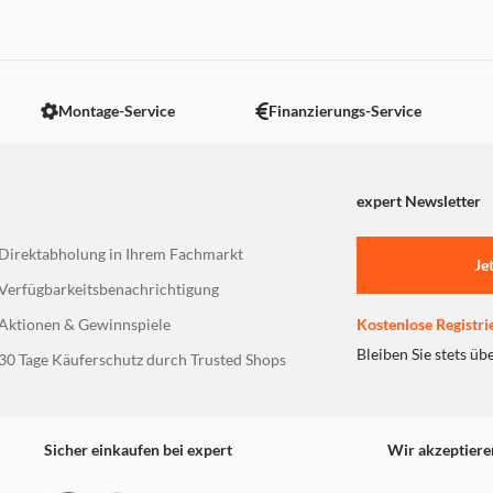
 nicht angezeigt. Um diesen Inhalt anzuzeigen aktivieren Sie bitte
Montage-Service
Finanzierungs-Service
expert Newsletter
Direktabholung in Ihrem Fachmarkt
Je
Verfügbarkeitsbenachrichtigung
Aktionen & Gewinnspiele
Kostenlose Registri
Bleiben Sie stets üb
30 Tage Käuferschutz durch Trusted Shops
Sicher einkaufen bei expert
Wir akzeptiere