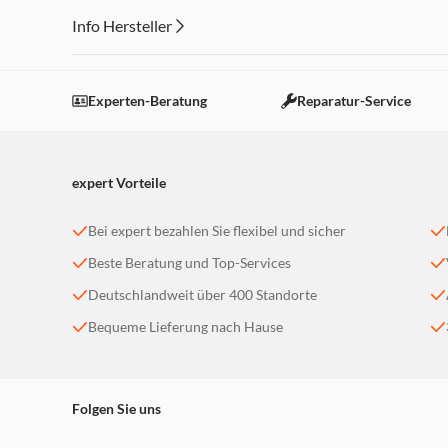
Info Hersteller
Dieser Inhalt wird aufgrund Ihrer Cookie Präferenzen
Einstellungen anpassen
Experten-Beratung
Reparatur-Service
expert Vorteile
Bei expert bezahlen Sie flexibel und sicher
Beste Beratung und Top-Services
Deutschlandweit über 400 Standorte
Bequeme Lieferung nach Hause
Folgen Sie uns