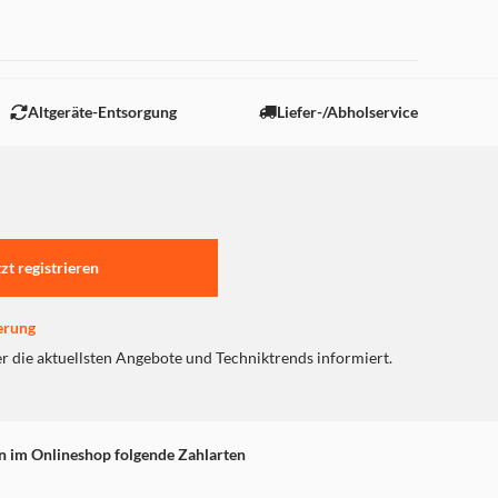
 "Marketing".
Altgeräte-Entsorgung
Liefer-/Abholservice
tzt registrieren
erung
er die aktuellsten Angebote und Techniktrends informiert.
n im Onlineshop folgende Zahlarten