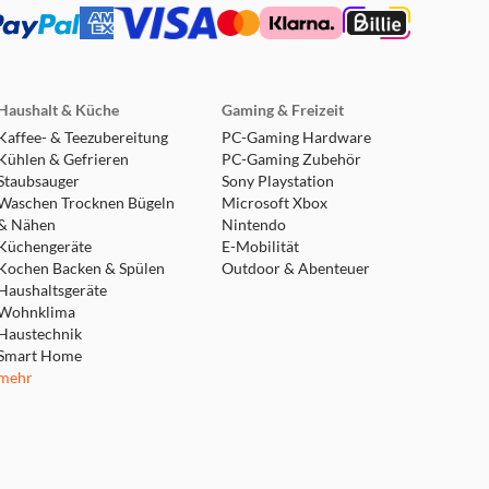
Haushalt & Küche
Gaming & Freizeit
Kaffee- & Teezubereitung
PC-Gaming Hardware
Kühlen & Gefrieren
PC-Gaming Zubehör
Staubsauger
Sony Playstation
Waschen Trocknen Bügeln
Microsoft Xbox
& Nähen
Nintendo
Küchengeräte
E-Mobilität
Kochen Backen & Spülen
Outdoor & Abenteuer
Haushaltsgeräte
Wohnklima
Haustechnik
Smart Home
mehr