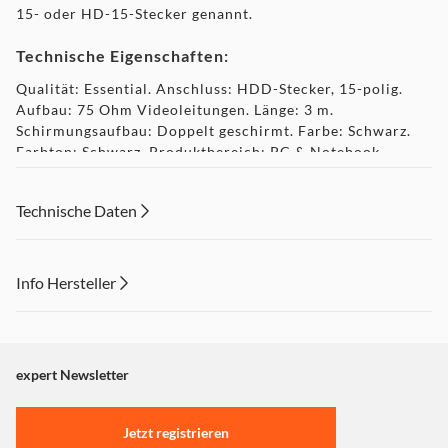
15- oder HD-15-Stecker genannt.
Technische Eigenschaften:
Qualität: Essential. Anschluss: HDD-Stecker, 15-polig.
Aufbau: 75 Ohm Videoleitungen. Länge: 3 m.
Schirmungsaufbau: Doppelt geschirmt. Farbe: Schwarz.
Farbton: Schwarz. Produktbereich: PC & Notebook.
Produktlinie: Essential Line.
Technische Daten
Lieferumfang:
1 VGA-Kabel
Info Hersteller
Dieser Inhalt wird aufgrund Ihrer Cookie Präferenzen nicht
angezeigt. Um diesen Inhalt anzuzeigen aktivieren Sie bitte
"Marketing".
expert Newsletter
Einstellungen anpassen
Jetzt registrieren