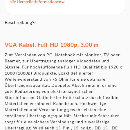
optimale Übertragungsqualität
alle
Herstellerinformationen
Doppelte Abschirmung für eine gute Reduzierung von
elektromagnetischen Störeinflüssen
Optimierter Knickschutz durch flexible Materialien
Beschreibung
verhindert Kabelbruch
Hochwertige Materialien und Verarbeitung gewährleisten
eine exzellente Übertragungsqualität
VGA-Kabel, Full-HD 1080p, 3,00 m
Stecker mit Schrauben sorgt für eine sichere Verbindung
und zuverlässige Übertragung
Zum Verbinden von PC, Notebook mit Monitor, TV oder
Wird auch 15-Pin-, 15-polig-, DB-15-, DE-15- oder HD-15-
Beamer, zur Übertragung analoger Videodaten und
Stecker genannt
Signale. Für hochauflösende Full-HD-Qualität bis 1920 x
1080 (1080p) Bildpunkte. Exakt definierter
Wellenwiderstand von 75 Ohm für eine optimale
Übertragungsqualität. Doppelte Abschirmung für eine
gute Reduzierung von elektromagnetischen
Störeinflüssen. Optimierter Knickschutz durch flexible
Materialien verhindert Kabelbruch. Hochwertige
Materialien und Verarbeitung gewährleisten eine
exzellente Übertragungsqualität. Stecker mit Schrauben
sorgt für eine sichere Verbindung und zuverlässige
Übertragung. Wird auch 15-Pin-, 15-polig-, DB-15-, DE-