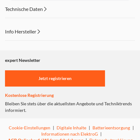
Technische Daten
Info Hersteller
Dieser Inhalt wird aufgrund Ihrer Cookie Präferenzen nicht
angezeigt. Um diesen Inhalt anzuzeigen aktivieren Sie bitte
"Marketing".
expert Newsletter
Einstellungen anpassen
Jetzt registrieren
Kostenlose Registrierung
Bleiben Sie stets über die aktuellsten Angebote und Techniktrends
informiert.
Cookie-Einstellungen
|
Digitale Inhalte
|
Batterieentsorgung
|
Informationen nach ElektroG
|