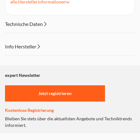
Kameras, Smart TV
alle
Herstellerinformationen
Für Gigabit-Ethernet (10/100/1000/10000 Mbit/s) geeignet,
500MHz
Abwärtskompatibel zu anderen CAT Varianten
Technische Daten
Konform mit EN50173-1, ISO118010
Info Hersteller
Dieser Inhalt wird aufgrund Ihrer Cookie Präferenzen nicht
angezeigt. Um diesen Inhalt anzuzeigen aktivieren Sie bitte
"Marketing".
expert Newsletter
Einstellungen anpassen
Jetzt registrieren
Kostenlose Registrierung
Bleiben Sie stets über die aktuellsten Angebote und Techniktrends
informiert.