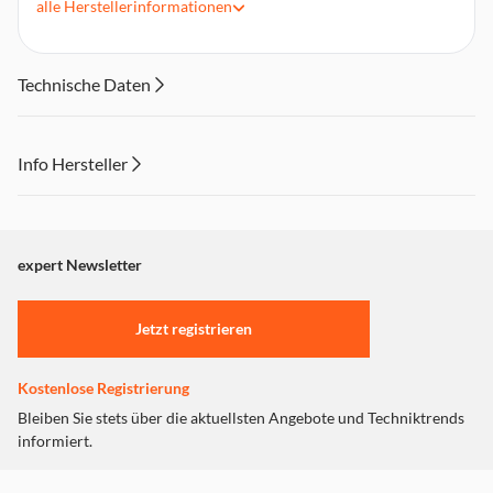
alle
Herstellerinformationen
Unterstützt Audioformate wie z.B. DTS Digital, Dolby Digital
(inkl. DTS-HD und Dolby True HD)
Konform zum HDMI? Standard 1.3
Technische Daten
Info Hersteller
Dieser Inhalt wird aufgrund Ihrer Cookie Präferenzen nicht
angezeigt. Um diesen Inhalt anzuzeigen aktivieren Sie bitte
"Marketing".
expert Newsletter
Einstellungen anpassen
Jetzt registrieren
Kostenlose Registrierung
Bleiben Sie stets über die aktuellsten Angebote und Techniktrends
informiert.