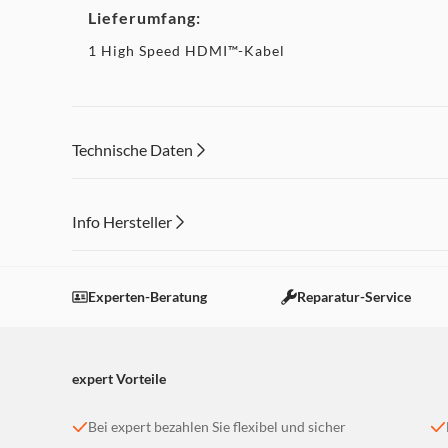
Lieferumfang:
1 High Speed HDMI™-Kabel
Technische Daten
Info Hersteller
Dieser Inhalt wird aufgrund Ihrer Cookie Präferenzen
Einstellungen anpassen
Experten-Beratung
Reparatur-Service
expert Vorteile
Bei expert bezahlen Sie flexibel und sicher