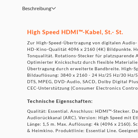
Beschreibung
High Speed HDMI™-Kabel, St.- St.
Zur High-Speed-Übertragung von digitalen Audio- 
HD-Kino-Qualität 4096 x 2160 (4K) Bildpunkte. Ho
Tonqualität. Rotations-Stecker für platzsparende
Optimierter Knickschutz durch flexible Materialie
Übertragung durch erweiterte Bandbreite. High-Sp
Bildauflösung: 3840 x 2160 - 24 Hz/25 Hz/30 Hz/5
DTS, MPEG, DVD-Audio, SACD, Dolby Digital Plus
CEC-Unterstützung (Consumer Electronics Control)
Technische Eigenschaften:
Qualität: Essential. Anschluss: HDMI™-Stecker. Da
Audiorückkanal (ARC). Version: High Speed mit E
Länge: 1,5 m. Max. Auflösung: 4k (4096 x 2160). 
& Heimkino. Produktlinie: Essential Line. Geeigne