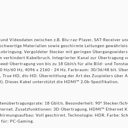
und Videodaten zwischen z.B. Blu-ray-Player, SAT-Receiver und
chwertige Materialien sowie geschirmte Leitungen gewährleiste
 Anbringung. Vergoldeter Stecker mit geringen Übergangswiders
n verhindert Kabelbruch. Integrierter Kanal zur Übertragung 
eed-Übertragung von bis zu 18 Gbit/s für alle Bild- und Tonst
0 Hz/60 Hz, 4096 x 2160 - 24 Hz. Farbraum: 30/36/48 bit. Übe
, True HD, dts-HD. Übermittlung der Art des Zuspielers über
. Dieses Kabel unterstützt die HDMI™ 2.0b-Spezifikation.
tenübertragungsrate: 18 Gbit/s. Besonderheit: 90° Stecker/Schw
thernet. Zusatzfunktionen: 3D-Übertragung, HDMI™ Ethernet K
Schirmungsaufbau: Voll geschirmt. Technologie: HDR. Farbe: Sc
t für: PC-Gaming.