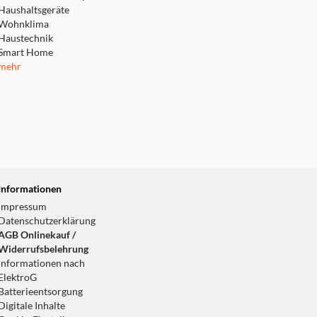
Haushaltsgeräte
Wohnklima
Haustechnik
Smart Home
mehr
Informationen
Impressum
Datenschutzerklärung
AGB Onlinekauf /
Widerrufsbelehrung
Informationen nach
ElektroG
Batterieentsorgung
Digitale Inhalte