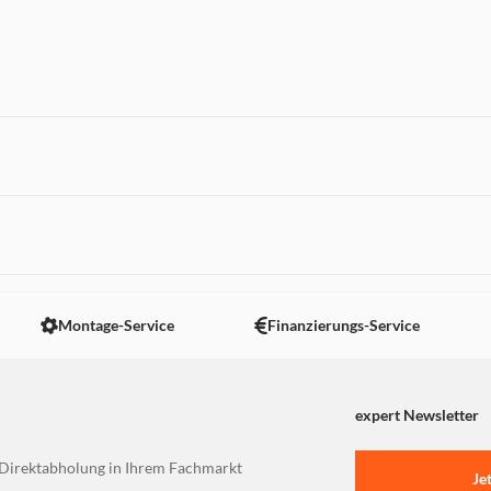
 nicht angezeigt. Um diesen Inhalt anzuzeigen aktivieren Sie bitte
Montage-Service
Finanzierungs-Service
expert Newsletter
Direktabholung in Ihrem Fachmarkt
Je