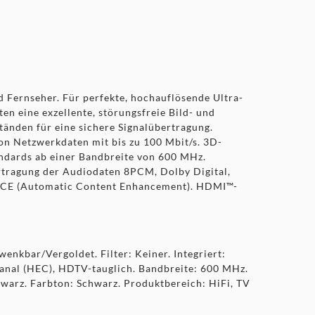
 Fernseher. Für perfekte, hochauflösende Ultra-
n eine exzellente, störungsfreie Bild- und
tänden für eine sichere Signalübertragung.
von Netzwerkdaten mit bis zu 100 Mbit/s. 3D-
andards ab einer Bandbreite von 600 MHz.
rtragung der Audiodaten 8PCM, Dolby Digital,
 ACE (Automatic Content Enhancement). HDMI™-
enkbar/Vergoldet. Filter: Keiner. Integriert:
anal (HEC), HDTV-tauglich. Bandbreite: 600 MHz.
hwarz. Farbton: Schwarz. Produktbereich: HiFi, TV