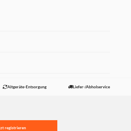
 "Marketing".
Altgeräte-Entsorgung
Liefer-/Abholservice
tzt registrieren