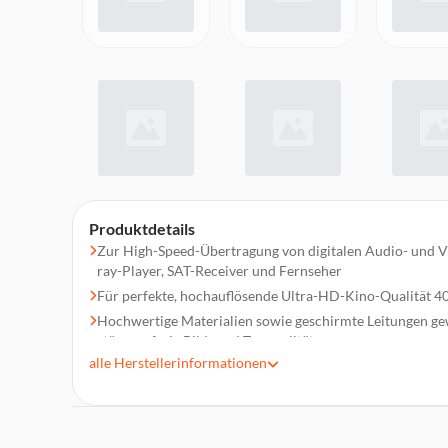
Produktdetails
Zur High-Speed-Übertragung von digitalen Audio- und Vi
ray-Player, SAT-Receiver und Fernseher
Für perfekte, hochauflösende Ultra-HD-Kino-Qualität 4
Hochwertige Materialien sowie geschirmte Leitungen gew
störungsfreie Bild- und Tonqualität
alle
Herstellerinformationen
Rotations-Stecker für platzsparende Anbringung
Vergoldeter Stecker mit geringen Übergangswiderständen
Signalübertragung
Optimierter Knickschutz durch flexible Materialien ver