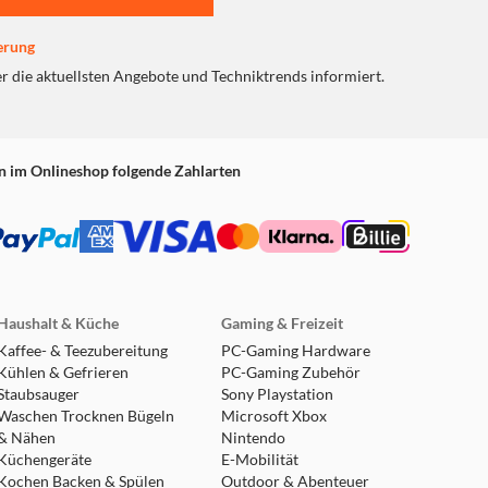
erung
er die aktuellsten Angebote und Techniktrends informiert.
n im Onlineshop folgende Zahlarten
Haushalt & Küche
Gaming & Freizeit
Kaffee- & Teezubereitung
PC-Gaming Hardware
Kühlen & Gefrieren
PC-Gaming Zubehör
Staubsauger
Sony Playstation
Waschen Trocknen Bügeln
Microsoft Xbox
& Nähen
Nintendo
Küchengeräte
E-Mobilität
Kochen Backen & Spülen
Outdoor & Abenteuer