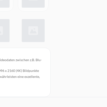
deodaten zwischen z.B. Blu-
096 x 2160 (4K) Bildpunkte
ährleisten eine exzellente,
 für eine sichere
hindert Kabelbruch