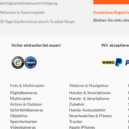
Verfügbarkeitsbenachrichtigung
Aktionen & Gewinnspiele
Kostenlose Registri
Bleiben Sie stets üb
30 Tage Käuferschutz durch Trusted Shops
Sicher einkaufen bei expert
Wir akzeptiere
Foto & Multicopter
Telekom & Navigation
Digitalkameras
Handys & Smartphones
Multicopter
Handy- & Smartphone-
Action & Outdoor
Zubehör
Sofortbildkameras
Handy-Autozubehör
Objektive
Smartwatches & Fitness
Speicherkarten
Tracker
Videokameras
Apple iPhones