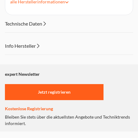
alle
Herstellerinformationen
3840 Pixel Breite x 2160 Pixel Höhe @24Hz / 25Hz / 30Hz
Unterstützt Audio Rückkanal Funktion
Unterstützt Ethernet mit bis zu 100Mbps via HDMI
Technische Daten
Info Hersteller
Dieser Inhalt wird aufgrund Ihrer Cookie Präferenzen nicht
angezeigt. Um diesen Inhalt anzuzeigen aktivieren Sie bitte
"Marketing".
expert Newsletter
Einstellungen anpassen
Jetzt registrieren
Kostenlose Registrierung
Bleiben Sie stets über die aktuellsten Angebote und Techniktrends
informiert.