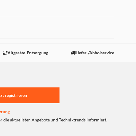
 "Marketing".
Altgeräte-Entsorgung
Liefer-/Abholservice
tzt registrieren
erung
er die aktuellsten Angebote und Techniktrends informiert.