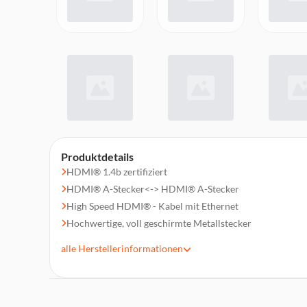
Produktdetails
HDMI® 1.4b zertifiziert
HDMI® A-Stecker<-> HDMI® A-Stecker
High Speed HDMI® - Kabel mit Ethernet
Hochwertige, voll geschirmte Metallstecker
Soft-Nylongeflecht
alle
Herstellerinformationen
Unterstützt 3D
Unterstützt 4K @ 60 Hz - 18 Gbps
Unterstützt ARC (Audio Return Channel)