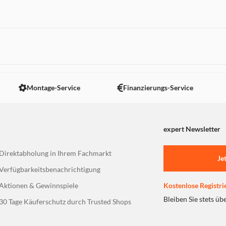
 nicht angezeigt. Um diesen Inhalt anzuzeigen aktivieren Sie bitte
Montage-Service
Finanzierungs-Service
expert Newsletter
Direktabholung in Ihrem Fachmarkt
Je
Verfügbarkeitsbenachrichtigung
Aktionen & Gewinnspiele
Kostenlose Registri
Bleiben Sie stets üb
30 Tage Käuferschutz durch Trusted Shops