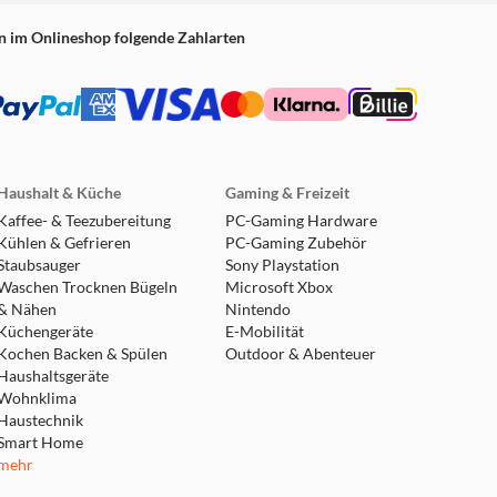
n im Onlineshop folgende Zahlarten
Haushalt & Küche
Gaming & Freizeit
Kaffee- & Teezubereitung
PC-Gaming Hardware
Kühlen & Gefrieren
PC-Gaming Zubehör
Staubsauger
Sony Playstation
Waschen Trocknen Bügeln
Microsoft Xbox
& Nähen
Nintendo
Küchengeräte
E-Mobilität
Kochen Backen & Spülen
Outdoor & Abenteuer
Haushaltsgeräte
Wohnklima
Haustechnik
Smart Home
mehr