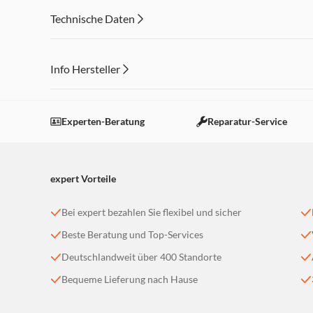
Technische Daten
Info Hersteller
Dieser Inhalt wird aufgrund Ihrer Cookie Präferenzen
Einstellungen anpassen
Experten-Beratung
Reparatur-Service
expert Vorteile
Bei expert bezahlen Sie flexibel und sicher
Beste Beratung und Top-Services
Deutschlandweit über 400 Standorte
Bequeme Lieferung nach Hause