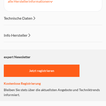
alle
Herstellerinformationen
4K für maximale Auflösungen von 4096 x 2160 Pixeln
Übertragungsrate > 18 Gbps
24 Karat vergoldete Kontaktflächen
Technische Daten
Info Hersteller
Dieser Inhalt wird aufgrund Ihrer Cookie Präferenzen nicht
angezeigt. Um diesen Inhalt anzuzeigen aktivieren Sie bitte
"Marketing".
expert Newsletter
Einstellungen anpassen
Jetzt registrieren
Kostenlose Registrierung
Bleiben Sie stets über die aktuellsten Angebote und Techniktrends
informiert.