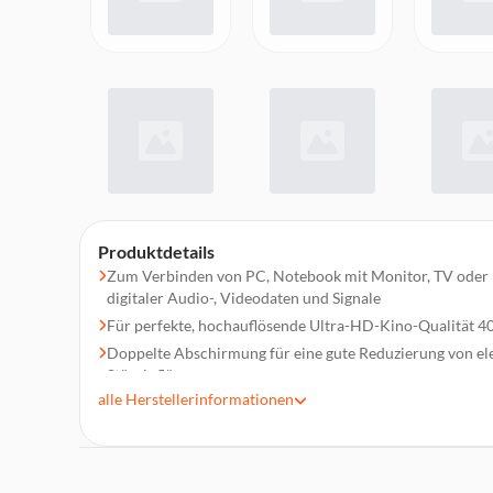
Produktdetails
Zum Verbinden von PC, Notebook mit Monitor, TV oder 
digitaler Audio-, Videodaten und Signale
Für perfekte, hochauflösende Ultra-HD-Kino-Qualität 4
Doppelte Abschirmung für eine gute Reduzierung von e
Störeinflüssen
alle
Herstellerinformationen
Schlanker Stecker eignet sich besonders gut für mobile u
beengten Platzverhältnissen
Optimierter Knickschutz durch flexible Materialien ver
Hochwertige Materialien und Verarbeitung gewährleisten