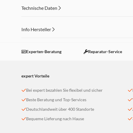
Übertragungsqualität
Technische Daten
Verdrillte Datenpaare mit einem Außenmantel aus robu
Interferenzen
Info Hersteller
Dieser Inhalt wird aufgrund Ihrer Cookie Präferenzen
Einstellungen anpassen
Experten-Beratung
Reparatur-Service
expert Vorteile
Bei expert bezahlen Sie flexibel und sicher
Beste Beratung und Top-Services
Deutschlandweit über 400 Standorte
Bequeme Lieferung nach Hause