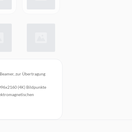
Beamer, zur Übertragung
096x2160 (4K) Bildpunkte
lektromagnetischen
nd flache Geräte oder bei
hindert Kabelbruch
 eine exzellente