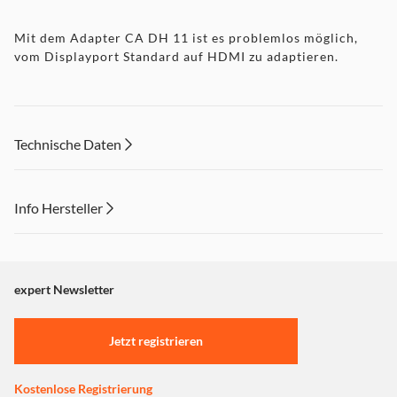
Mit dem Adapter CA DH 11 ist es problemlos möglich,
vom Displayport Standard auf HDMI zu adaptieren.
Technische Daten
Info Hersteller
Dieser Inhalt wird aufgrund Ihrer Cookie Präferenzen nicht
angezeigt. Um diesen Inhalt anzuzeigen aktivieren Sie bitte
"Marketing".
expert Newsletter
Einstellungen anpassen
Jetzt registrieren
Kostenlose Registrierung