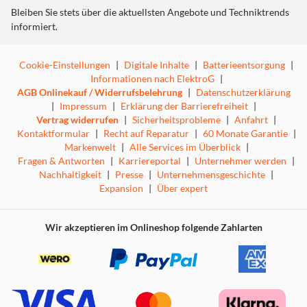
Bleiben Sie stets über die aktuellsten Angebote und Techniktrends
informiert.
Cookie-Einstellungen
|
Digitale Inhalte
|
Batterieentsorgung
|
Informationen nach ElektroG
|
AGB Onlinekauf / Widerrufsbelehrung
|
Datenschutzerklärung
|
Impressum
|
Erklärung der Barrierefreiheit
|
Vertrag widerrufen
|
Sicherheitsprobleme
|
Anfahrt
|
Kontaktformular
|
Recht auf Reparatur
|
60 Monate Garantie
|
Markenwelt
|
Alle Services im Überblick
|
Fragen & Antworten
|
Karriereportal
|
Unternehmer werden
|
Nachhaltigkeit
|
Presse
|
Unternehmensgeschichte
|
Expansion
|
Über expert
Wir akzeptieren im Onlineshop folgende Zahlarten