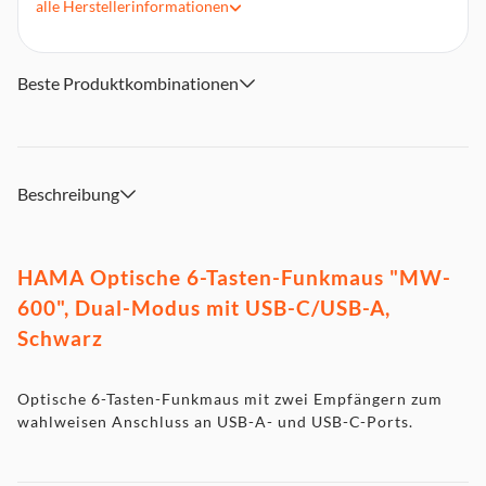
alle
Herstellerinformationen
Dpi-Schalter zum Verändern der Zeigergeschwindigkeit
Flüsterleise Tasten ermöglichen störungsfreies und
entspanntes Arbeiten
Beste Produktkombinationen
Verstaubarer USB-Empfänger kann platzsparend im
Mausgehäuse transportiert werden
Die ergonomische Form schmiegt sich perfekt in die
Rechtshänder-Hand für komfortable Arbeitsbedingungen
Beschreibung
Intelligentes Energiemanagement aktiviert Standby-Modus
bei Nichtgebrauch
Browser-Tasten unterstützen die Vor-/Zurück-Funktion des
Internet-Browsers zum einfachen Navigieren
HAMA Optische 6-Tasten-Funkmaus "MW-
600", Dual-Modus mit USB-C/USB-A,
Schwarz
Optische 6-Tasten-Funkmaus mit zwei Empfängern zum
wahlweisen Anschluss an USB-A- und USB-C-Ports.