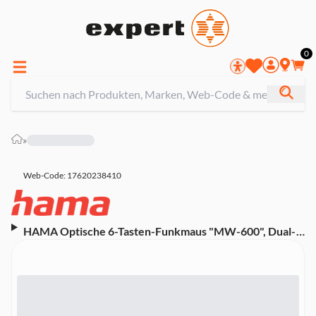
0
»
Web-Code: 17620238410
HAMA Optische 6-Tasten-Funkmaus "MW-600", Dual-
Modus mit USB-C/USB-A, Schwarz (00182616)
(Wireless, Funk, Rechtshänder, 2400 dpi)