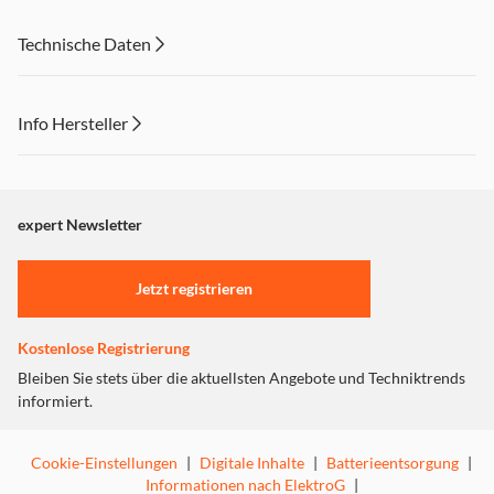
Technische Daten
Info Hersteller
Dieser Inhalt wird aufgrund Ihrer Cookie Präferenzen nicht
angezeigt. Um diesen Inhalt anzuzeigen aktivieren Sie bitte
"Marketing".
expert Newsletter
Einstellungen anpassen
Jetzt registrieren
Kostenlose Registrierung
Bleiben Sie stets über die aktuellsten Angebote und Techniktrends
informiert.
Cookie-Einstellungen
|
Digitale Inhalte
|
Batterieentsorgung
|
Informationen nach ElektroG
|