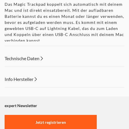
Das Magic Trackpad koppelt sich automatisch mit deinem
Mac und ist direkt einsatz­bereit. Mit der aufladbaren
Batterie kannst du es einen Monat oder länger verwenden,
bevor es aufgeladen werden muss. Es kommt mit einem
gewebten USB-C auf Lightning Kabel, das du zum Laden
und Koppeln über einen USB-C Anschluss mit deinem Mac
verbinden kannst.
Technische Daten
Lieferumfang
Magic Trackpad
USB-C auf Lightning Kabel
Info Hersteller
Dieser Inhalt wird aufgrund Ihrer Cookie Präferenzen nicht
angezeigt. Um diesen Inhalt anzuzeigen aktivieren Sie bitte
"Marketing".
expert Newsletter
Einstellungen anpassen
Jetzt registrieren