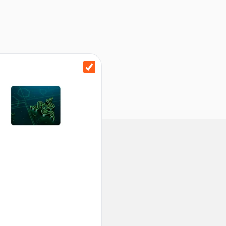
en Maus
fach Plug-and-Play ohne
 aus recyceltem ABS-