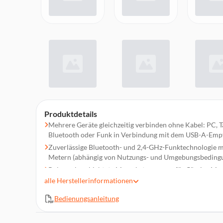
Produktdetails
Mehrere Geräte gleichzeitig verbinden ohne Kabel: PC, T
Bluetooth oder Funk in Verbindung mit dem USB-A-Emp
Zuverlässige Bluetooth- und 2,4-GHz-Funktechnologie m
Metern (abhängig von Nutzungs- und Umgebungsbeding
Polymerbeschichtete Mausskates sorgen für flüssige M
störungsfreies Arbeiten
alle
Herstellerinformationen
Mausrad aus hochwertigem Aluminium
Bedienungsanleitung
PC-Maus mit dpi-Schalter zum Umschalten zwischen 80
Separater Ein-/Ausschalter für die Office-Maus