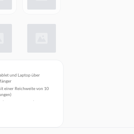
ablet und Laptop über
fänger
it einer Reichweite von 10
ungen)
ausbewegungen und
0, 1200 und 1600 DPI