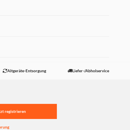
 gute Laune während der Arbeit.
r Wireless-Maus.
 "Marketing".
Altgeräte-Entsorgung
Liefer-/Abholservice
achen Navigieren, z.B. für Internet-Browsers,
tzt registrieren
erung