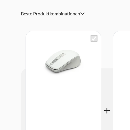
Standby-Modus nach 5 Minuten Inaktivität der kabellos
Der Funk-Receiver verbindet Maus und Laptop etc. - ein
Beste Produktkombinationen
Treiberinstallation
Gehäuse und Tasten der Computermaus bestehen zu 65%
Kunststoff