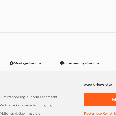
arbigen Maus setzen Sie einen stylischen Akzent und sorgen für
en ermöglichen störungsfreies und entspanntes Arbeiten mit de
 nicht angezeigt. Um diesen Inhalt anzuzeigen aktivieren Sie bitte
Montage-Service
Finanzierungs-Service
abellosen Maus unterstützen die Vor-/Zurück-Funktion zum einf
expert Newsletter
Direktabholung in Ihrem Fachmarkt
n platzsparend im Mausgehäuse transportiert werden.
Je
Verfügbarkeitsbenachrichtigung
Aktionen & Gewinnspiele
Kostenlose Registri