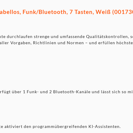
llos, Funk/Bluetooth, 7 Tasten, Weiß (001730
kte durchlaufen strenge und umfassende Qualitätskontrollen, s
 aller Vorgaben, Richtlinien und Normen – und erfüllen höchst
rfügt über 1 Funk- und 2 Bluetooth-Kanäle und lässt sich so mi
aste aktiviert den programmübergreifenden KI-Assistenten.