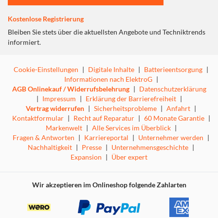
Kostenlose Registrierung
Bleiben Sie stets über die aktuellsten Angebote und Techniktrends
informiert.
Cookie-Einstellungen
|
Digitale Inhalte
|
Batterieentsorgung
|
Informationen nach ElektroG
|
AGB Onlinekauf / Widerrufsbelehrung
|
Datenschutzerklärung
|
Impressum
|
Erklärung der Barrierefreiheit
|
Vertrag widerrufen
|
Sicherheitsprobleme
|
Anfahrt
|
Kontaktformular
|
Recht auf Reparatur
|
60 Monate Garantie
|
Einfache Einrichtung und Kompatibilität
Markenwelt
|
Alle Services im Überblick
|
Fragen & Antworten
|
Karriereportal
|
Unternehmer werden
|
Die vielseitige Trust Dalyx 10-in-1 funktioniert mit jedem
Nachhaltigkeit
|
Presse
|
Unternehmensgeschichte
|
Laptop, MacBook und Tablet* mit einem USB-C-Anschluss.
Expansion
|
Über expert
Die Dalyx 10-in-1 gestattet Ihnen die besonders schnelle
Übertragung von Daten über die vier USB-A-Anschlüsse
mit einer Geschwindigkeit von bis zu 5 GBit/s über USB
Wir akzeptieren im Onlineshop folgende Zahlarten
3.2 Gen 1. Für dieses praktische Tool muss keinerlei
Software installiert werden; einfach anstecken & spielen!