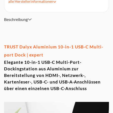
HDMI-Anschluss mit Ultra HD 4K-Ausgang zum
alle
Herstellerinformationen
Anschließen eines Monitors oder Fernsehers
Netzwerkanschluss mit Gigabit-Ethernet-Unterstützung
Kartenleser mit Steckplätzen für SD- und microSD-Karten
Beschreibung
USB-C-PD-Anschluss zum Laden des Laptops mit bis zu 60
W Leistung
4 USB-A-Anschlüsse für Zubehör wie Tastatur, Maus und
externe Laufwerke
TRUST Dalyx Aluminium 10-in-1 USB-C Multi-
Unterstützt mit USB 3.2 Gen 1 eine
Datenübertragungsgeschwindigkeit von 5 GBit/s
port Dock | expert
Elegante 10-in-1 USB-C Multi-Port-
Dockingstation aus Aluminium zur
Bereitstellung von HDMI-, Netzwerk-,
Kartenleser-, USB-C- und USB-A-Anschlüssen
über einen einzelnen USB-C-Anschluss