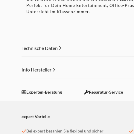
Perfekt für Dein Home Entertainment, Office-Prä
Unterricht im Klassenzimmer.
Technische Daten
Info Hersteller
Dieser Inhalt wird aufgrund Ihrer Cookie Präferenzen
Einstellungen anpassen
Experten-Beratung
Reparatur-Service
expert Vorteile
Bei expert bezahlen Sie flexibel und sicher