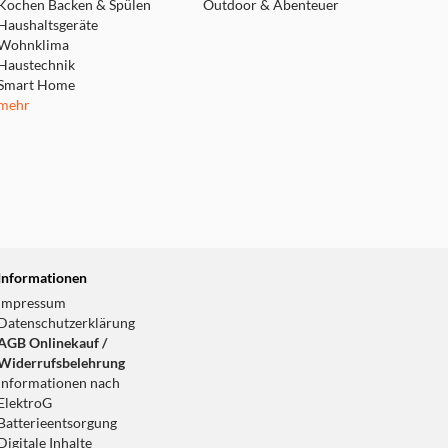
Kochen Backen & Spülen
Outdoor & Abenteuer
Haushaltsgeräte
Wohnklima
Haustechnik
Smart Home
mehr
Informationen
Impressum
Datenschutzerklärung
AGB Onlinekauf /
Widerrufsbelehrung
Informationen nach
ElektroG
Batterieentsorgung
Digitale Inhalte