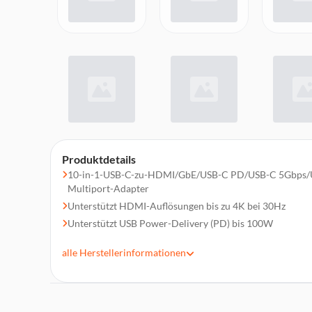
Produktdetails
10-in-1-USB-C-zu-HDMI/GbE/USB-C PD/USB-C 5Gbps/
Multiport-Adapter
Unterstützt HDMI-Auflösungen bis zu 4K bei 30Hz
Unterstützt USB Power-Delivery (PD) bis 100W
Bietet ein Gigabit Ethernet-Port mit Geschwindigkeiten 
alle
Herstellerinformationen
Unterstützt die Wake-on-LAN zum ferngesteuerten Star
Verfügt über SD 3.0 und MicroSD/TF 3.0 Steckplätze, die 
Schreiben von zwei Karten unterstützen
USB 3.2 Gen 1 SuperSpeed ??5Gbps