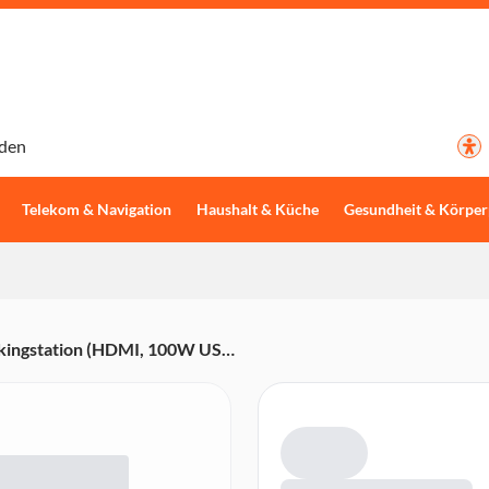
den
Telekom & Navigation
Haushalt & Küche
Gesundheit & Körper
kingstation (HDMI, 100W USB
croSD, GbE)