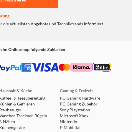
erung
er die aktuellsten Angebote und Techniktrends informiert.
n im Onlineshop folgende Zahlarten
Haushalt & Küche
Gaming & Freizeit
Kaffee- & Teezubereitung
PC-Gaming Hardware
Kühlen & Gefrieren
PC-Gaming Zubehör
Staubsauger
Sony Playstation
Waschen Trocknen Bügeln
Microsoft Xbox
& Nähen
Nintendo
Küchengeräte
E-Mobilität