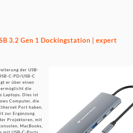
omeOS
 3.2 Gen 1 Dockingstation | expert
weiterung der USB-
/USB-C-PD/USB-C
gt er über einen
 ermöglicht die
 Laptops. Dies ist
dows Computer, die
Ethernet Port haben.
it zur Ergänzung
er Projektoren, mit
konsolen, MacBooks,
s mit USB-C-Ports.