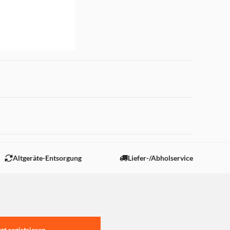
 "Marketing".
Altgeräte-Entsorgung
Liefer-/Abholservice
tzt registrieren