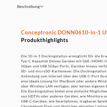
Multi-Plattform-Unterstützung: Windows, macOS, Chr
Beschreibung
Einfache Plug-and-Play-Installation
Kabellänge: 20cm
Conceptronic DONN0610-in-1 USB
Produkthighlights
Die 10-in-1 Dockingstation ermöglicht Dir die Er
Typ-C Kapazität Deines Gerätes mit GbE-/HDMI-
5Gbps und USB 5Gbps Ports. Darüber hinaus verfü
SD- und microSD-Kartenleser. Die Dockingstation
Anbindung zum Internet über den USB-C-Port Ihres
eine ideale Lösung für MacBook oder andere Win
über Wireless LAN verfügen, aber keinen eigenen 
Die Dockingstation bietet eine einfache Möglichke
von HDTVs oder anderen Geräten, wie Monitore od
USB-C-Geräten, wie Smartphones, tragbaren Spiel
Chromebook Pixel und ähnlichen aktuellen Laptop