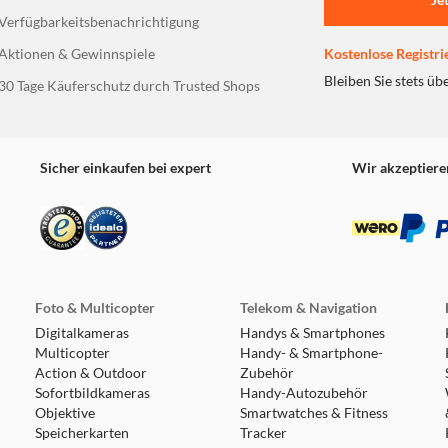
Verfügbarkeitsbenachrichtigung
Aktionen & Gewinnspiele
Kostenlose Registri
Bleiben Sie stets üb
30 Tage Käuferschutz durch Trusted Shops
Sicher einkaufen bei expert
Wir akzeptiere
Foto & Multicopter
Telekom & Navigation
Digitalkameras
Handys & Smartphones
Multicopter
Handy- & Smartphone-
Action & Outdoor
Zubehör
Sofortbildkameras
Handy-Autozubehör
Objektive
Smartwatches & Fitness
Speicherkarten
Tracker