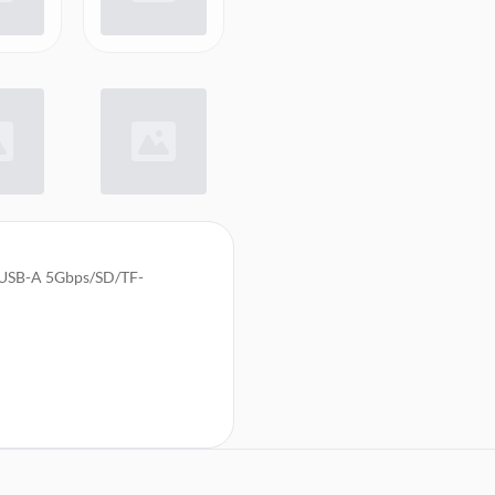
USB-A 5Gbps/SD/TF-
von bis zu 1000 Mbit/s
ten von Rechnern
gleichzeitiges Lesen und