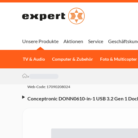
Unsere Produkte
Aktionen
Service
Geschäftskun
TV & Audio
Computer & Zubehör
Foto & Multicopter
»
Web-Code: 17090208024
Conceptronic DONN0610-in-1 USB 3.2 Gen 1 Doc
PD, USB-C 5Gbps x 2, USB-A 5Gbps x 3, SD, TF/Mi