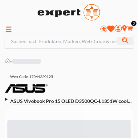
0
»
Web-Code: 17044220125
ASUS Vivobook Pro 15 OLED D3500QC-L1351W cool
silver, AMD Ryzen 7-5800H, 16GB, 1TB SSD Notebook
(15,6 Zoll OLED, RTX 3050, silber)