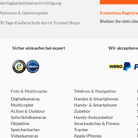
Verfügbarkeitsbenachrichtigung
Aktionen & Gewinnspiele
Kostenlose Registri
Bleiben Sie stets üb
30 Tage Käuferschutz durch Trusted Shops
Sicher einkaufen bei expert
Wir akzeptiere
Foto & Multicopter
Telekom & Navigation
Digitalkameras
Handys & Smartphones
Multicopter
Handy- & Smartphone-
Action & Outdoor
Zubehör
Sofortbildkameras
Handy-Autozubehör
Objektive
Smartwatches & Fitness
Speicherkarten
Tracker
Videokameras
Apple iPhones