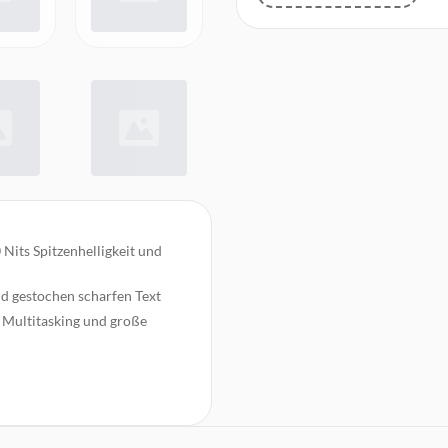
 Nits Spitzenhelligkeit und
nd gestochen scharfen Text
s Multitasking und große
hsvolle Anwendungen
gsstarker CPU, GPU und Neural
r mit 3D Audio und Dolby