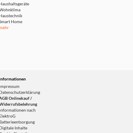
Haushaltsgeräte
Wohnklima
Haustechnik
Smart Home
mehr
Informationen
Impressum
Datenschutzerklärung
AGB Onlinekauf /
Widerrufsbelehrung
Informationen nach
ElektroG
Batterieentsorgung
Digitale Inhalte