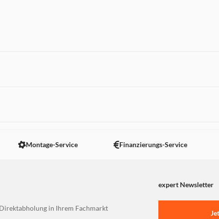
rts, HDMI, SDXC und MagSafe 3
reative Workflows
g bei Videocalls
der 96 W USB-C Power Adapter
 nicht angezeigt. Um diesen Inhalt anzuzeigen aktivieren Sie bitte
Montage-Service
Finanzierungs-Service
expert Newsletter
Direktabholung in Ihrem Fachmarkt
Je