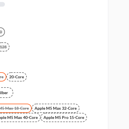
0
128
re
20-Core
ilber
M5 Max 18-Core
Apple M5 Max 32-Core
ple M5 Max 40-Core
Apple M5 Pro 15-Core