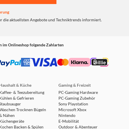
erung
er die aktuellsten Angebote und Techniktrends informiert.
n im Onlineshop folgende Zahlarten
Haushalt & Küche
Gaming & Freizeit
Kaffee- & Teezubereitung
PC-Gaming Hardware
Kühlen & Gefrieren
PC-Gaming Zubehör
Staubsauger
Sony Playstation
Waschen Trocknen Bügeln
Microsoft Xbox
& Nähen
Nintendo
Küchengeräte
E-Mobilität
Kochen Backen & Spülen
Outdoor & Abenteuer