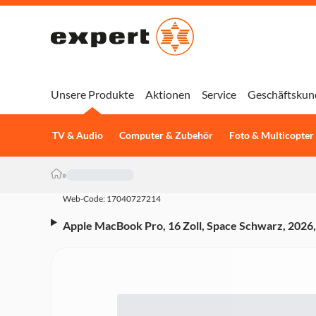
Unsere Produkte
Aktionen
Service
Geschäftskun
TV & Audio
Computer & Zubehör
Foto & Multicopter
»
Web-Code: 17040727214
Apple MacBook Pro, 16 Zoll, Space Schwarz, 2026
Core GPU, 64 GB, 2 TB SSD (Nanotexturglas)