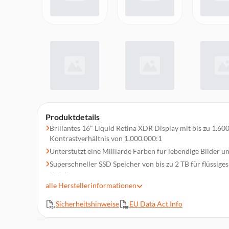
Produktdetails
Brillantes 16" Liquid Retina XDR Display mit bis zu 1.600
Kontrastverhältnis von 1.000.000:1
Unterstützt eine Milliarde Farben für lebendige Bilder u
Superschneller SSD Speicher von bis zu 2 TB für flüssige
Dateien
alle
Herstellerinformationen
Bis zu 64 GB gemeinsamer Arbeitsspeicher für anspruc
Angetrieben von M5 Pro oder M5 Max Chips mit leistun
Sicherheitshinweise
EU Data Act Info
Engine
Drei Mikrofone in Studioqualität und sechs Lautspreche