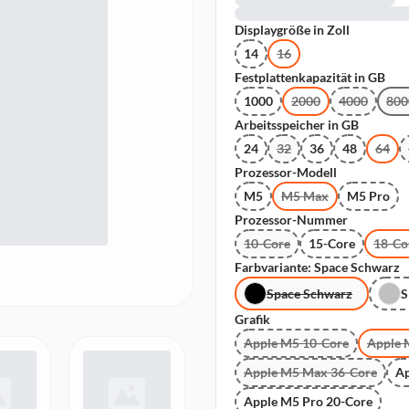
Displaygröße in Zoll
14
16
Festplattenkapazität in GB
1000
2000
4000
800
Arbeitsspeicher in GB
24
32
36
48
64
Prozessor-Modell
M5
M5 Max
M5 Pro
Prozessor-Nummer
10-Core
15-Core
18-Co
Farbvariante: Space Schwarz
Space Schwarz
S
Grafik
Apple M5 10-Core
Apple 
Apple M5 Max 36-Core
Ap
Apple M5 Pro 20-Core