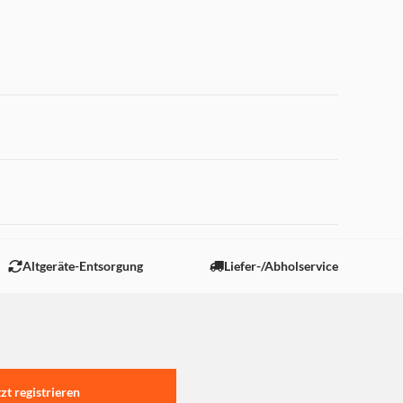
 "Marketing".
Altgeräte-Entsorgung
Liefer-/Abholservice
tzt registrieren