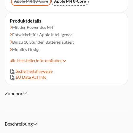
Apple M4 10-Core
Apple M4 8-Core
Produktdetails
Mit der Power des M4
Entwickelt für Apple Intelligence
Bis zu 18 Stunden Batterielaufzeit
Mobiles Design
Ein brillantes Display
alle
Herstellerinformationen
Superschnelle Apps mit macOS
Sicherheitshinweise
Du liebst dein iPhone? Du wirst den Mac lieben
EU Data Act Info
Besser aussehen. Besser klingen
Verbinde alles
Zubehör
Beschreibung