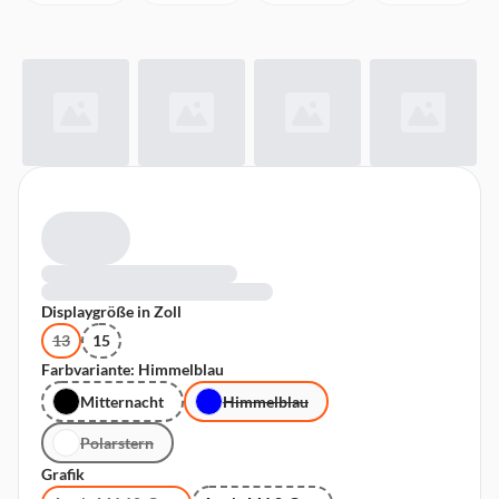
Displaygröße in Zoll
13
15
Farbvariante: Himmelblau
Mitternacht
Himmelblau
Polarstern
Grafik