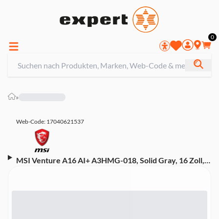
0
»
Web-Code: 17040621537
MSI Venture A16 AI+ A3HMG-018, Solid Gray, 16 Zoll,
2K, OLED, Ryzen AI 9 365, 16GB, 1TB, AMD Radeon
880M Notebook