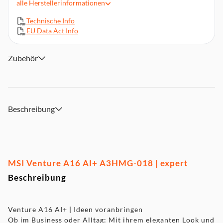
alle
Herstellerinformationen
1x HDMI 2.1, 1x DisplayPort via USB Typ-C, 2x USB-A, 1x
USB-C, Mikrofon, Kopfhörer
Technische Info
EU Data Act Info
Windows 11 Home
Wi-Fi 6E, Bluetooth 5.3
Zubehör
Beschreibung
MSI Venture A16 AI+ A3HMG-018 | expert
Beschreibung
Venture A16 AI+ | Ideen voranbringen
Ob im Business oder Alltag: Mit ihrem eleganten Look und