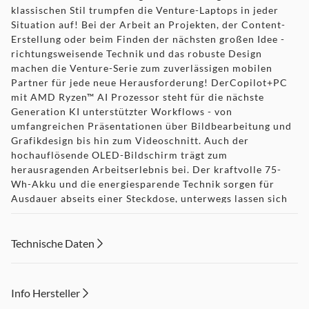
klassischen Stil trumpfen die Venture-Laptops in jeder
Situation auf! Bei der Arbeit an Projekten, der Content-
Erstellung oder beim Finden der nächsten großen Idee -
richtungsweisende Technik und das robuste Design
machen die Venture-Serie zum zuverlässigen mobilen
Partner für jede neue Herausforderung! DerCopilot+PC
mit AMD Ryzen™ AI Prozessor steht für die nächste
Generation KI unterstützter Workflows - von
umfangreichen Präsentationen über Bildbearbeitung und
Grafikdesign bis hin zum Videoschnitt. Auch der
hochauflösende OLED-Bildschirm trägt zum
herausragenden Arbeitserlebnis bei. Der kraftvolle 75-
Wh-Akku und die energiesparende Technik sorgen für
Ausdauer abseits einer Steckdose, unterwegs lassen sich
zudem auch USB-PD-Ladegeräte und-Powerbanks zum
Laden per USB-C-Port nutzen. Die praktische
Schnittstellenausstattung und die hilfreichen
Technische Daten
Optimierungs-Tools von MSI runden das Komfortpaket ab.
Info Hersteller