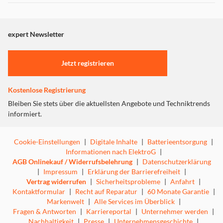
Dieser Inhalt wird aufgrund Ihrer Cookie Präferenzen nicht
angezeigt. Um diesen Inhalt anzuzeigen aktivieren Sie bitte
"Marketing".
expert Newsletter
Einstellungen anpassen
Jetzt registrieren
Kostenlose Registrierung
Bleiben Sie stets über die aktuellsten Angebote und Techniktrends
informiert.
Cookie-Einstellungen
|
Digitale Inhalte
|
Batterieentsorgung
|
Informationen nach ElektroG
|
AGB Onlinekauf / Widerrufsbelehrung
|
Datenschutzerklärung
|
Impressum
|
Erklärung der Barrierefreiheit
|
Vertrag widerrufen
|
Sicherheitsprobleme
|
Anfahrt
|
Kontaktformular
|
Recht auf Reparatur
|
60 Monate Garantie
|
Markenwelt
|
Alle Services im Überblick
|
Fragen & Antworten
|
Karriereportal
|
Unternehmer werden
|
Nachhaltigkeit
|
Presse
|
Unternehmensgeschichte
|