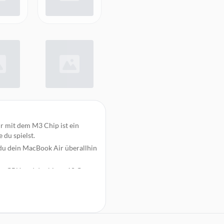
r mit dem M3 Chip ist ein
 du spielst.
du dein MacBook Air überallhin
ore CPU und der bis zu 10 Core
laufzeit für den ganzen Tag. Da
nterstützt eine Milliarde