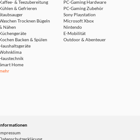
Kaffee- & Teezubereitung
PC-Gaming Hardware
Kühlen & Gefrieren
PC-Gaming Zubehör
Staubsauger
Sony Playstation
Waschen Trocknen Bügeln
Microsoft Xbox
& Nähen
Nintendo
Küchengeräte
E-Mobilität
Kochen Backen & Spülen
Outdoor & Abenteuer
Haushaltsgeräte
Wohnklima
Haustechnik
Smart Home
mehr
Informationen
Impressum
Datenschutzerklärung