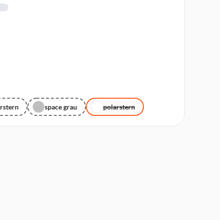
rstern
space grau
polarstern