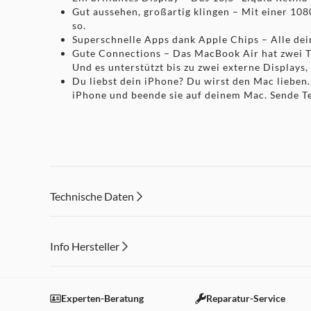
Gut aussehen, großartig klingen – Mit einer 10
so.
Superschnelle Apps dank Apple Chips – Alle dei
Gute Connections – Das MacBook Air hat zwei T
Und es unterstützt bis zu zwei externe Displays,
Du liebst dein iPhone? Du wirst den Mac lieben
iPhone und beende sie auf deinem Mac. Sende T
Rechtliche Hinweise
Es sind konfigurierbare Optionen verfügbar.
1Die Batterielaufzeit variiert abhängig von Verwendung und Ko
Technische Daten
2Das Display des 13" MacBook Air hat oben gerundete Ecken. Al
3Apps sind im App Store erhältlich.
Info Hersteller
4WLAN 6E ist verfügbar in Ländern und Regionen, in denen es u
Dieser Inhalt wird aufgrund Ihrer Cookie Präferenzen
5Erfordert iCloud und eine Internetverbindung.
Einstellungen anpassen
Experten-Beratung
Reparatur-Service
Technische Daten