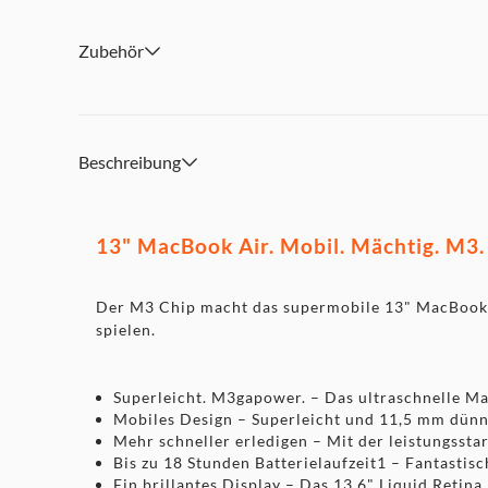
Farben.
Gute Connections - Das MacBook Air hat zwei Thunderbo
Zubehör
Kopfhöreranschluss, WLAN 6E, Bluetooth 5.3 und einen
Und es unterstützt bis zu zwei externe Displays, wenn der
Gut aussehen, großartig klingen - Mit einer 1080p HD K
Lautsprechern mit 3D Audio sieht alles großartig aus und
Superschnelle Apps dank Apple Chips - Alle deine wicht
Beschreibung
bis Adobe Creative Cloud, laufen auf macOS blitzschnell.
Du liebst dein iPhone? Du wirst den Mac lieben. - Das M
mit deinen anderen Apple Geräten.
13" MacBook Air. Mobil. Mächtig. M3.
Starte eine E-Mail auf deinem iPhone und beende sie au
Textnachrichten von deinem Mac. Und noch viel mehr.
Der M3 Chip macht das supermobile 13" MacBook Air
spielen.
Superleicht. M3gapower. – Das ultraschnelle Mac
Mobiles Design – Superleicht und 11,5 mm dünn
Mehr schneller erledigen – Mit der leistungssta
Bis zu 18 Stunden Batterielaufzeit1 – Fantastisc
Ein brillantes Display – Das 13,6" Liquid Retina