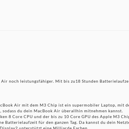
lt Anschlüsse, einen
 MagSafe Ladeanschluss
 Laptop zugeklappt ist.
amera, drei Mikrofonen und vier
 klingt auch so.
igsten Apps, von Microsoft 365
acBook Air funktioniert einfach
f deinem Mac. Sende
 noch leistungsfähiger. Mit bis zu18 Stunden Batterielaufzeit
Book Air mit dem M3 Chip ist ein supermobiler Laptop, mit dem
, sodass du dein MacBook Air überallhin mitnehmen kannst.
rken 8 Core CPU und der bis zu 10 Core GPU des Apple M3 Chip l
he Batterielaufzeit für den ganzen Tag. Da kannst du dein Netzt
 Display2 unterstützt eine Milliarde Farben.