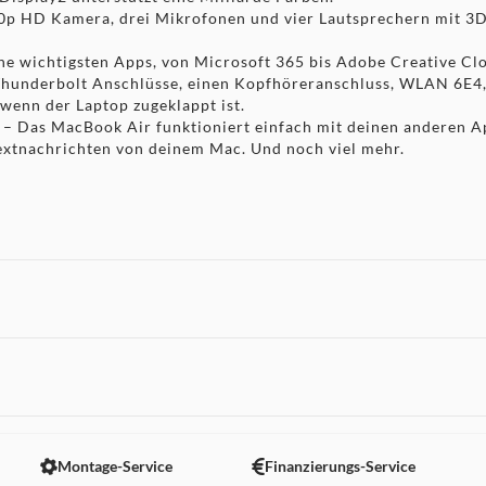
80p HD Kamera, drei Mikrofonen und vier Lautsprechern mit 3D 
ne wichtigsten Apps, von Microsoft 365 bis Adobe Creative Clo
hunderbolt Anschlüsse, einen Kopfhöreranschluss, WLAN 6E4, 
 wenn der Laptop zugeklappt ist.
. – Das MacBook Air funktioniert einfach mit deinen anderen A
extnachrichten von deinem Mac. Und noch viel mehr.
nfiguration. Weitere Infos unter apple.com/de/batteries.
s Standard-Rechteck gemessen hat das Display eine Diagonale von 13,6" (34,46
nterstützt wird.
 nicht angezeigt. Um diesen Inhalt anzuzeigen aktivieren Sie bitte
Montage-Service
Finanzierungs-Service