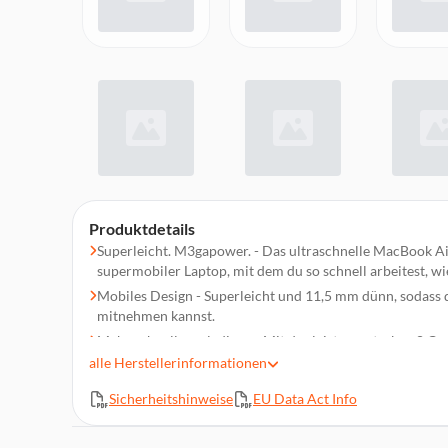
Produktdetails
Superleicht. M3gapower. - Das ultraschnelle MacBook Ai
supermobiler Laptop, mit dem du so schnell arbeitest, wie
Mobiles Design - Superleicht und 11,5 mm dünn, sodass 
mitnehmen kannst.
Mehr schneller erledigen - Mit der leistungsstarken 8 C
GPU des Apple M3 Chip läuft alles flüssig.
alle
Herstellerinformationen
Bis zu 18 Stunden Batterielaufzeit - Fantastische Batterie
Sicherheitshinweise
EU Data Act Info
kannst du dein Netzteil zu Hause lassen.
Ein brillantes Display - Das 13,6" Liquid Retina Display u