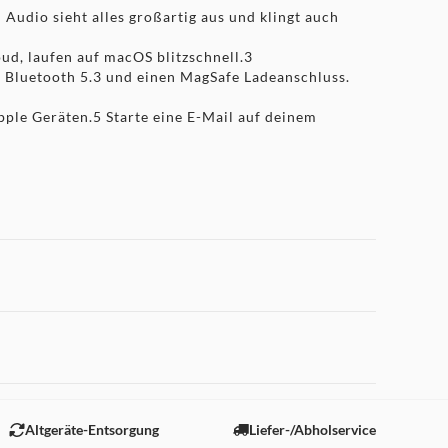
Audio sieht alles großartig aus und klingt auch
ud, laufen auf macOS blitzschnell.3
Bluetooth 5.3 und einen MagSafe Ladeanschluss.
pple Geräten.5 Starte eine E-Mail auf deinem
 cm). Der tatsächlich sichtbare Displaybereich ist kleiner.
 "Marketing".
Altgeräte-Entsorgung
Liefer-/Abholservice