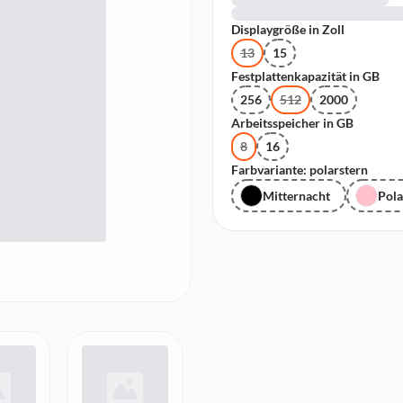
Displaygröße in Zoll
13
15
Festplattenkapazität in GB
256
512
2000
Arbeitsspeicher in GB
8
16
Farbvariante: polarstern
Mitternacht
Pola