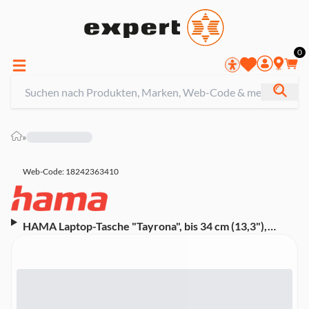
0
»
Web-Code: 18242363410
HAMA Laptop-Tasche "Tayrona", bis 34 cm (13,3"),
Hellgrau (00216541)