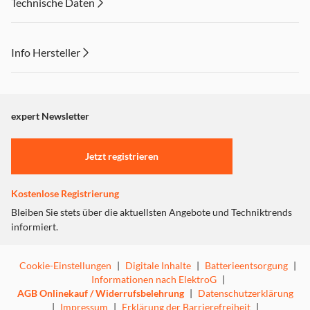
Technische Daten
Info Hersteller
Dieser Inhalt wird aufgrund Ihrer Cookie Präferenzen nicht
angezeigt. Um diesen Inhalt anzuzeigen aktivieren Sie bitte
"Marketing".
expert Newsletter
Einstellungen anpassen
Jetzt registrieren
Kostenlose Registrierung
Bleiben Sie stets über die aktuellsten Angebote und Techniktrends
informiert.
Cookie-Einstellungen
|
Digitale Inhalte
|
Batterieentsorgung
|
Informationen nach ElektroG
|
AGB Onlinekauf / Widerrufsbelehrung
|
Datenschutzerklärung
|
Impressum
|
Erklärung der Barrierefreiheit
|