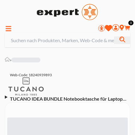
0
»
Web-Code: 18240939893
TUCANO IDEA BUNDLE Notebooktasche für Laptop
14'', MacBook 14'' inkl. wireless Mouse (39438)