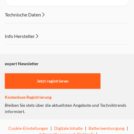
Technische Daten
Info Hersteller
Dieser Inhalt wird aufgrund Ihrer Cookie Präferenzen nicht
angezeigt. Um diesen Inhalt anzuzeigen aktivieren Sie bitte
"Marketing".
expert Newsletter
Einstellungen anpassen
Jetzt registrieren
Kostenlose Registrierung
Bleiben Sie stets über die aktuellsten Angebote und Techniktrends
informiert.
Cookie-Einstellungen
|
Digitale Inhalte
|
Batterieentsorgung
|