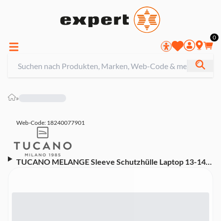
0
»
Web-Code: 18240077901
TUCANO MELANGE Sleeve Schutzhülle Laptop 13-14",
MacBook Pro 14"/Air 15", grün