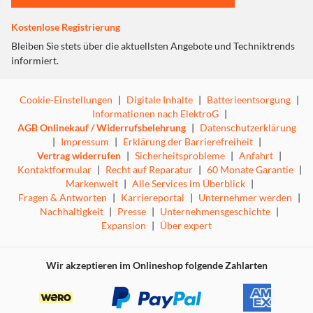
Das Ladegerät schützt Ihren Laptop vor Überlastung und
Kurzschluss, damit er jederzeit vor Beschädigung sicher
Kostenlose Registrierung
ist und gefahrlos aufgeladen werden kann. Außerdem
trägt sein robustes und energieeffizientes Design dazu
Bleiben Sie stets über die aktuellsten Angebote und Techniktrends
bei, unnötigen Stromverbrauch und Überhitzung zu
informiert.
vermeiden.
Cookie-Einstellungen
|
Digitale Inhalte
|
Batterieentsorgung
|
*Anschlussstecker für andere (nicht mehr aktive) Marken sind über das
Informationen nach ElektroG
|
Trust Helpdesk kostenlos erhältlich. Besuchen Sie trust.com/22141
AGB Onlinekauf / Widerrufsbelehrung
|
Datenschutzerklärung
|
Impressum
|
Erklärung der Barrierefreiheit
|
Vertrag widerrufen
|
Sicherheitsprobleme
|
Anfahrt
|
Kontaktformular
|
Recht auf Reparatur
|
60 Monate Garantie
|
Markenwelt
|
Alle Services im Überblick
|
Fragen & Antworten
|
Karriereportal
|
Unternehmer werden
|
Nachhaltigkeit
|
Presse
|
Unternehmensgeschichte
|
Expansion
|
Über expert
Wir akzeptieren im Onlineshop folgende Zahlarten