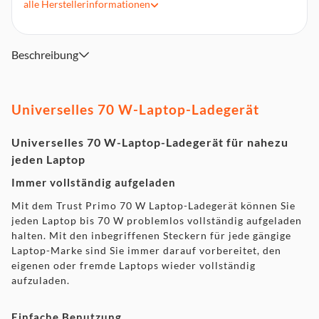
vollständige Kompatibilität*
alle
Herstellerinformationen
Smart Protection-System für sicheres, schnelles Aufladen
Ideal für die Reise: kompakte Größe und funktioniert mit
100-240 V, 50/60 Hz
Beschreibung
Haltbares, zuverlässiges und energieeffizientes Design
Kompatibel mit Laptops, die 18-20 Volt und max. 70 Watt
Leistung benötigen
Universelles 70 W-Laptop-Ladegerät
Universelles 70 W-Laptop-Ladegerät für nahezu
jeden Laptop
Immer vollständig aufgeladen
Mit dem Trust Primo 70 W Laptop-Ladegerät können Sie
jeden Laptop bis 70 W problemlos vollständig aufgeladen
halten. Mit den inbegriffenen Steckern für jede gängige
Laptop-Marke sind Sie immer darauf vorbereitet, den
eigenen oder fremde Laptops wieder vollständig
aufzuladen.
Einfache Benutzung