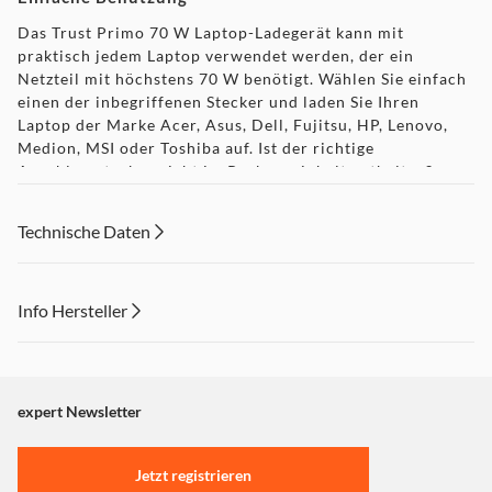
Das Trust Primo 70 W Laptop-Ladegerät kann mit
praktisch jedem Laptop verwendet werden, der ein
Netzteil mit höchstens 70 W benötigt. Wählen Sie einfach
einen der inbegriffenen Stecker und laden Sie Ihren
Laptop der Marke Acer, Asus, Dell, Fujitsu, HP, Lenovo,
Medion, MSI oder Toshiba auf. Ist der richtige
Anschlussstecker nicht im Packungsinhalt enthalten?
Besuchen Sie trust.com/22141 und fordern Sie kostenlos
einen zusätzlichen Stecker an.
Technische Daten
Reisebegleiter
Dank des kompakten und zuverlässigen Designs können
Info Hersteller
Sie das Ladegerät perfekt überallhin mitnehmen. Es
Dieser Inhalt wird aufgrund Ihrer Cookie Präferenzen nicht
funktioniert mit den Versorgungsspannungen an
Steckdosen in aller Welt, d. h. Sie können Ihren Laptop mit
angezeigt. Um diesen Inhalt anzuzeigen aktivieren Sie bitte
dem Primo-Ladegerät überall sicher aufladen.
"Marketing".
expert Newsletter
Einstellungen anpassen
Smart Protection-System
Jetzt registrieren