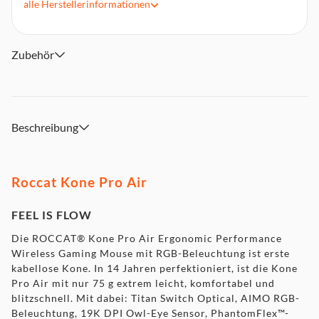
alle
Herstellerinformationen
Hitzebehandelte Mausfüße aus reinem PTFE – sofort extrem
gleitfähig
Optischer ROCCAT® Owl-Eye 19K DPI Sensor
Zubehör
Beschreibung
Roccat Kone Pro Air
FEEL IS FLOW
Die ROCCAT® Kone Pro Air Ergonomic Performance
Wireless Gaming Mouse mit RGB-Beleuchtung ist erste
kabellose Kone. In 14 Jahren perfektioniert, ist die Kone
Pro Air mit nur 75 g extrem leicht, komfortabel und
blitzschnell. Mit dabei: Titan Switch Optical, AIMO RGB-
Beleuchtung, 19K DPI Owl-Eye Sensor, PhantomFlex™-