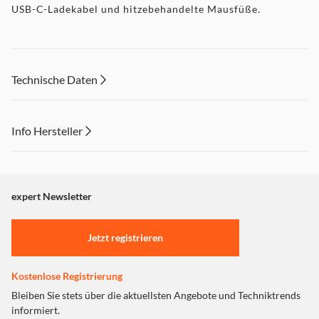
USB-C-Ladekabel und hitzebehandelte Mausfüße.
Technische Daten
Info Hersteller
Dieser Inhalt wird aufgrund Ihrer Cookie Präferenzen nicht
angezeigt. Um diesen Inhalt anzuzeigen aktivieren Sie bitte
"Marketing".
expert Newsletter
Einstellungen anpassen
Jetzt registrieren
Kostenlose Registrierung
Bleiben Sie stets über die aktuellsten Angebote und Techniktrends
informiert.