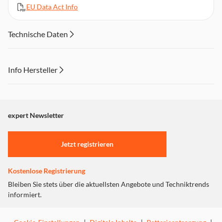
EU Data Act Info
Technische Daten
Info Hersteller
Dieser Inhalt wird aufgrund Ihrer Cookie Präferenzen nicht
angezeigt. Um diesen Inhalt anzuzeigen aktivieren Sie bitte
"Marketing".
expert Newsletter
Einstellungen anpassen
Jetzt registrieren
Kostenlose Registrierung
Bleiben Sie stets über die aktuellsten Angebote und Techniktrends
informiert.