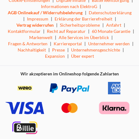
Cookie-Einstellungen
|
Digitale Inhalte
|
Batterieentsorgung
|
Informationen nach ElektroG
|
AGB Onlinekauf / Widerrufsbelehrung
|
Datenschutzerklärung
|
Impressum
|
Erklärung der Barrierefreiheit
|
Vertrag widerrufen
|
Sicherheitsprobleme
|
Anfahrt
|
Kontaktformular
|
Recht auf Reparatur
|
60 Monate Garantie
|
Markenwelt
|
Alle Services im Überblick
|
Fragen & Antworten
|
Karriereportal
|
Unternehmer werden
|
Nachhaltigkeit
|
Presse
|
Unternehmensgeschichte
|
Expansion
|
Über expert
Wir akzeptieren im Onlineshop folgende Zahlarten