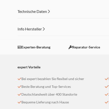
Technische Daten
Info Hersteller
Dieser Inhalt wird aufgrund Ihrer Cookie Präferenzen
Einstellungen anpassen
Experten-Beratung
Reparatur-Service
expert Vorteile
Bei expert bezahlen Sie flexibel und sicher
Beste Beratung und Top-Services
Deutschlandweit über 400 Standorte
Bequeme Lieferung nach Hause