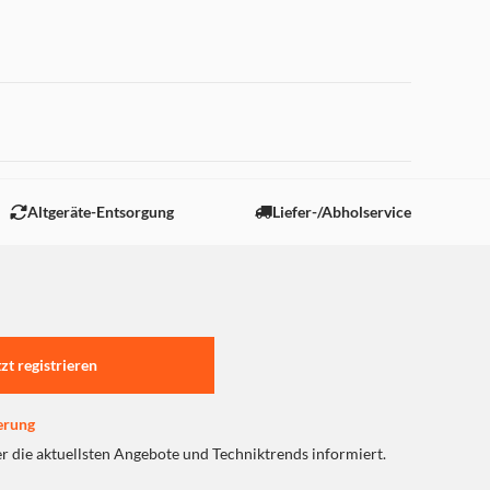
 "Marketing".
Altgeräte-Entsorgung
Liefer-/Abholservice
tzt registrieren
erung
er die aktuellsten Angebote und Techniktrends informiert.