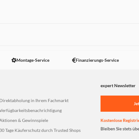
 nicht angezeigt. Um diesen Inhalt anzuzeigen aktivieren Sie bitte
Montage-Service
Finanzierungs-Service
expert Newsletter
Direktabholung in Ihrem Fachmarkt
Je
Verfügbarkeitsbenachrichtigung
Aktionen & Gewinnspiele
Kostenlose Registri
Bleiben Sie stets üb
30 Tage Käuferschutz durch Trusted Shops