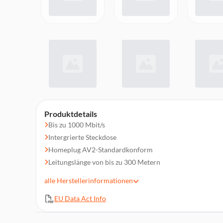
Produktdetails
Bis zu 1000 Mbit/s
Intergrierte Steckdose
Homeplug AV2-Standardkonform
Leitungslänge von bis zu 300 Metern
Dualband-802.11ac-WLAN
alle
Herstellerinformationen
Automatische Wi-Fi-Synchronisierung
EU Data Act Info
Gigabit-Ethernet-Anschluss
Plug, Pair and Play