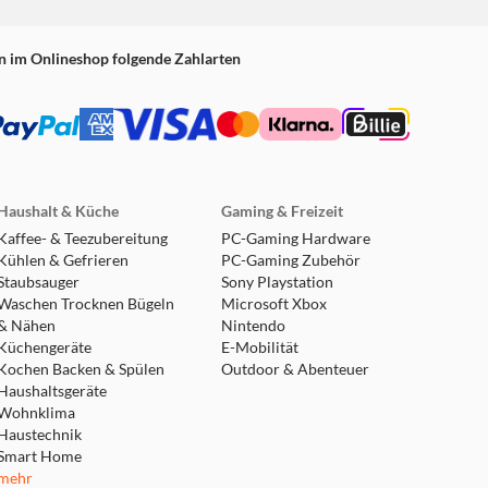
n im Onlineshop folgende Zahlarten
Haushalt & Küche
Gaming & Freizeit
Kaffee- & Teezubereitung
PC-Gaming Hardware
Kühlen & Gefrieren
PC-Gaming Zubehör
Staubsauger
Sony Playstation
Waschen Trocknen Bügeln
Microsoft Xbox
& Nähen
Nintendo
Küchengeräte
E-Mobilität
Kochen Backen & Spülen
Outdoor & Abenteuer
Haushaltsgeräte
Wohnklima
Haustechnik
Smart Home
mehr