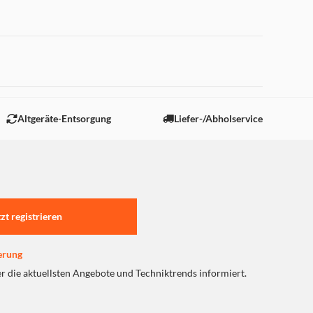
 "Marketing".
Altgeräte-Entsorgung
Liefer-/Abholservice
tzt registrieren
erung
er die aktuellsten Angebote und Techniktrends informiert.