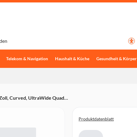
den
Telekom & Navigation
Haushalt & Küche
Gesundheit & Körper
oll, Curved, UltraWide Quad
Port, Höhenverstellbar, AMD
Produktdatenblatt