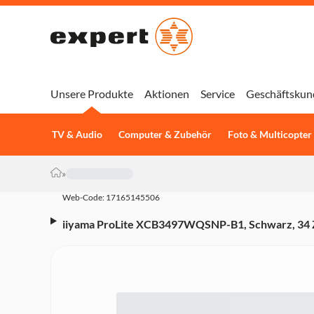
Unsere Produkte
Aktionen
Service
Geschäftskun
TV & Audio
Computer & Zubehör
Foto & Multicopter
»
Web-Code: 17165145506
iiyama ProLite XCB3497WQSNP-B1, Schwarz, 34 Z
HD, VA, 120 Hz, 0,4ms Monitor (HDMI x2, Display
FreeSync Premium)