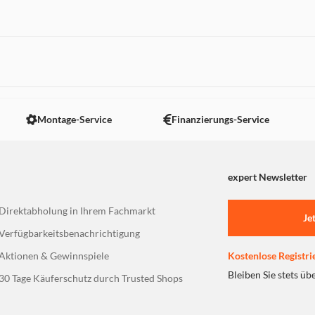
 nicht angezeigt. Um diesen Inhalt anzuzeigen aktivieren Sie bitte
Montage-Service
Finanzierungs-Service
expert Newsletter
Direktabholung in Ihrem Fachmarkt
Je
Verfügbarkeitsbenachrichtigung
Aktionen & Gewinnspiele
Kostenlose Registri
Bleiben Sie stets üb
30 Tage Käuferschutz durch Trusted Shops