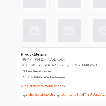
Produktdetails
86,4 cm (34 Zoll) VA-Display
UltraWide Quad HD-Auflösung: 3440 x 1440 Pixel
0.4 ms Reaktionszeit
120 Hz Bildwiederholfrequenz
Curved-Design
alle
Herstellerinformationen
AMD FreeSync Premium
Sicherheitshinweise
Technische Info
EU Data Act 
2x HDMI, 1x DisplayPort, 1 USB-C, 2x USB Type A, 2x 
HDCP, Kopfhöreranschluss, 1x RJ45 (LAN)
Lieferumfang: Netzkabel, USB-Kabel, HDMI-Kabel, DP-Ka