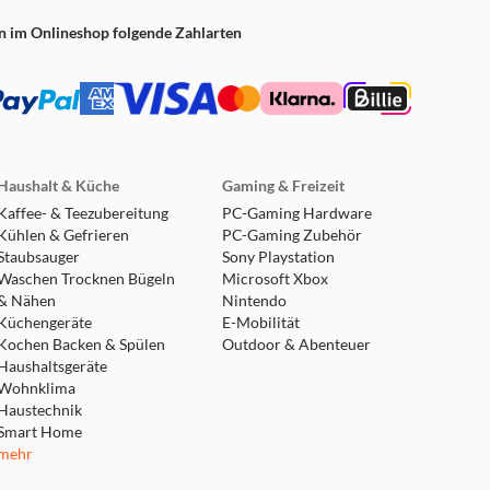
n im Onlineshop folgende Zahlarten
Haushalt & Küche
Gaming & Freizeit
Kaffee- & Teezubereitung
PC-Gaming Hardware
Kühlen & Gefrieren
PC-Gaming Zubehör
Staubsauger
Sony Playstation
Waschen Trocknen Bügeln
Microsoft Xbox
& Nähen
Nintendo
Küchengeräte
E-Mobilität
Kochen Backen & Spülen
Outdoor & Abenteuer
Haushaltsgeräte
Wohnklima
Haustechnik
Smart Home
mehr