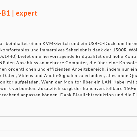
1 | expert
beinhaltet einen KVM-Switch und ein USB-C-Dock, um Ihren 
in komfortables und immersives Seherlebnis dank der 1500R-Wö
1440) bietet eine hervorragende Bildqualität und hohe Kontr
den Anschluss an mehrere Computer, die über eine Konsole (
en ordentlichen und effizienten Arbeitsbereich, indem nur ei
 Daten, Videos und Audio-Signalen zu erlauben, alles ohne Qual
onitor aufgeladen. Wenn der Monitor über ein LAN-Kabel mit d
werk verbunden. Zusätzlich sorgt der höhenverstellbare 150-m
prechend anpassen können. Dank Blaulichtreduktion und die F