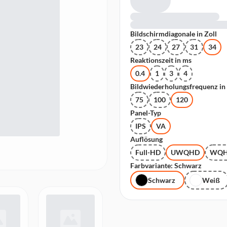
Bildschirmdiagonale in Zoll
23
24
27
31
34
Reaktionszeit in ms
0.4
1
3
4
Bildwiederholungsfrequenz in
75
100
120
Panel-Typ
IPS
VA
Auflösung
Full-HD
UWQHD
WQ
Farbvariante: Schwarz
Schwarz
Weiß