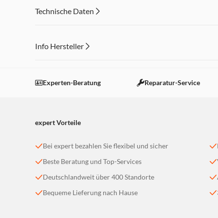
Technische Daten
Info Hersteller
Dieser Inhalt wird aufgrund Ihrer Cookie Präferenzen
Einstellungen anpassen
Experten-Beratung
Reparatur-Service
expert Vorteile
Bei expert bezahlen Sie flexibel und sicher
Beste Beratung und Top-Services
Deutschlandweit über 400 Standorte
Bequeme Lieferung nach Hause