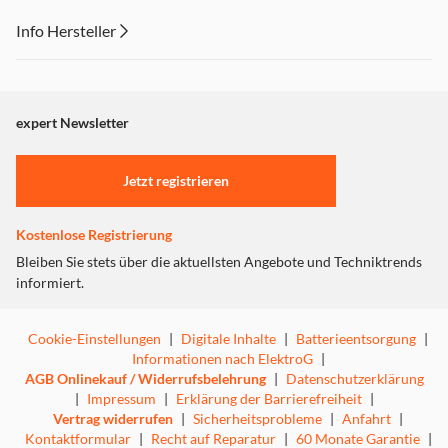
Übertaktbar bis zu 170Hz (DP)
Agile-Splendor IPS
Info Hersteller
VESA DisplayHDRTM 400
DCI-P3 95% Farbraumabdeckung
Dieser Inhalt wird aufgrund Ihrer Cookie Präferenzen nicht
Bis zu 0.5ms Rekationszeit (Min., G to G)*
angezeigt. Um diesen Inhalt anzuzeigen aktivieren Sie bitte
BlueLightShield & Flicker-less Technologie
"Marketing".
expert Newsletter
Acer Display Widget
Einstellungen anpassen
Jetzt registrieren
WQHD Auflösung
Kostenlose Registrierung
Bleiben Sie stets über die aktuellsten Angebote und Techniktrends
informiert.
Die 2560 x 1440 Auflösung dieses LED-Monitors liefert
exzellente Details und eignet sich perfekt für
fortschrittliche 1440p Full HD Gaming-, Multimedia- und
Cookie-Einstellungen
|
Digitale Inhalte
|
Batterieentsorgung
|
Produktivitätsanwendungen.
Informationen nach ElektroG
|
AGB Onlinekauf / Widerrufsbelehrung
|
Datenschutzerklärung
|
Impressum
|
Erklärung der Barrierefreiheit
|
Vertrag widerrufen
|
Sicherheitsprobleme
|
Anfahrt
|
Kontaktformular
|
Recht auf Reparatur
|
60 Monate Garantie
|