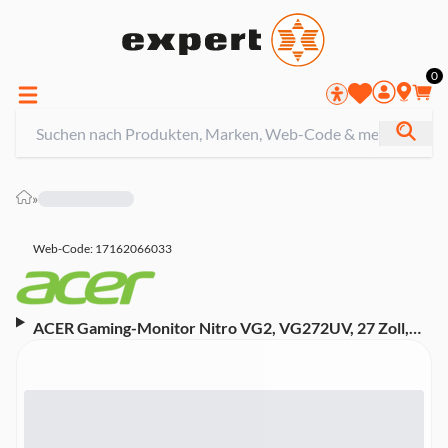
0
»
Web-Code: 17162066033
ACER Gaming-Monitor Nitro VG2, VG272UV, 27 Zoll,
WQHD, IPS, 144 Hz, 2 ms (2x HDMI, DP, Lautsprecher,
FreeSync, UM.HV2EE.V06)