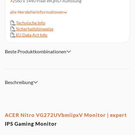
2560 x 1440 Pixel WQHD-Auflösung
350 cd/m² Helligkeit
alle
Herstellerinformationen
2x HDMI, DP, SPK, Audio out
Technische Info
AMD® FreeSync™, Neigbar
Sicherheitshinweise
VESA 100 x 100 mm, BlueLightShield & Flicker-less
EU Data Act Info
Technologie, VESA DisplayHDRTM 400, DCI-P3 95%
Farbraumabdeckung
Beste Produktkombinationen
Beschreibung
ACER Nitro VG272UVbmiipxV Monitor | expert
IPS Gaming Monitor