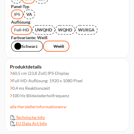
Panel-Typ
IPS
VA
Auflösung
Full-HD
UWQHD
WQHD
WUXGA
Farbvariante: Weiß
Schwarz
Weiß
Produktdetails
60,5 cm (23,8 Zoll) IPS-Display
Full HD-Auflösung: 1920 x 1080 Pixel
0,4 ms Reaktionszeit
100 Hz Bildwiederholfrequenz
AMD FreeSync
alle
Herstellerinformationen
VESA 100 x 100 mm
Technische Info
Lieferumfang: Monitor, Kabel (Netz, USB, HDMI,
EU Data Act Info
DisplayPort), Quick Start Guide, Safety Guide