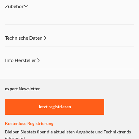
Zubehör
Technische Daten
Info Hersteller
Dieser Inhalt wird aufgrund Ihrer Cookie Präferenzen nicht
angezeigt. Um diesen Inhalt anzuzeigen aktivieren Sie bitte
"Marketing".
expert Newsletter
Einstellungen anpassen
Jetzt registrieren
Kostenlose Registrierung
Bleiben Sie stets über die aktuellsten Angebote und Techniktrends
informiert.