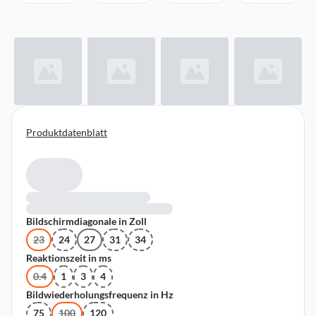
Produktdatenblatt
Bildschirmdiagonale in Zoll
23
24
27
31
34
Reaktionszeit in ms
0.4
1
3
4
Bildwiederholungsfrequenz in Hz
75
100
120