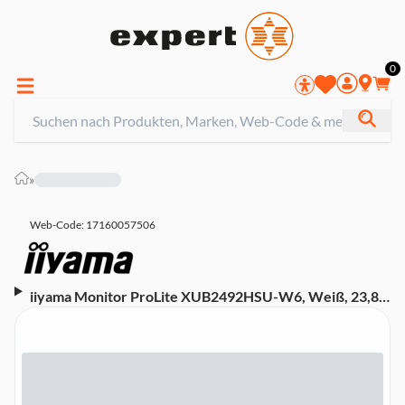
0
»
Web-Code: 17160057506
iiyama Monitor ProLite XUB2492HSU-W6, Weiß, 23,8
Zoll, Full HD, IPS, 100 Hz, 0,4 ms (HDMI, DisplayPort,
USB, höhenverstellbar, neigbar, Pivot, schwenkbar,
AMD FreeSync)