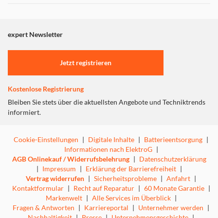
Dieser Inhalt wird aufgrund Ihrer Cookie Präferenzen nicht
angezeigt. Um diesen Inhalt anzuzeigen aktivieren Sie bitte
"Marketing".
expert Newsletter
Einstellungen anpassen
Jetzt registrieren
Kostenlose Registrierung
Bleiben Sie stets über die aktuellsten Angebote und Techniktrends
informiert.
Cookie-Einstellungen
|
Digitale Inhalte
|
Batterieentsorgung
|
Informationen nach ElektroG
|
AGB Onlinekauf / Widerrufsbelehrung
|
Datenschutzerklärung
|
Impressum
|
Erklärung der Barrierefreiheit
|
Vertrag widerrufen
|
Sicherheitsprobleme
|
Anfahrt
|
Kontaktformular
|
Recht auf Reparatur
|
60 Monate Garantie
|
Markenwelt
|
Alle Services im Überblick
|
Fragen & Antworten
|
Karriereportal
|
Unternehmer werden
|
Nachhaltigkeit
|
Presse
|
Unternehmensgeschichte
|