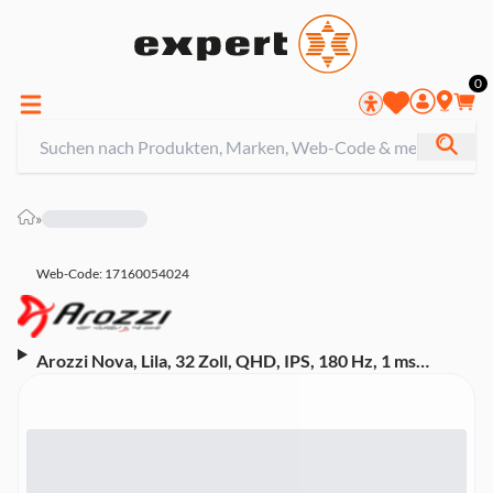
0
»
Web-Code: 17160054024
Arozzi Nova, Lila, 32 Zoll, QHD, IPS, 180 Hz, 1 ms
Gaming-Monitor (DisplayPort, HDMI, neigbar, Adaptive
Sync, HDR10)