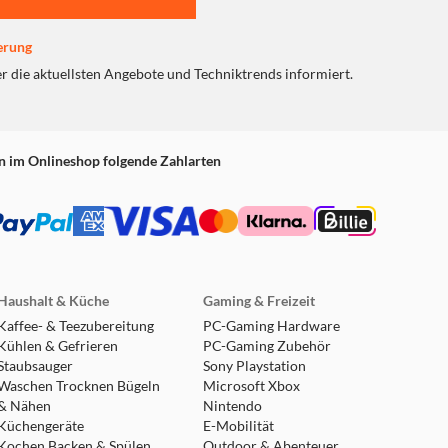
erung
er die aktuellsten Angebote und Techniktrends informiert.
n im Onlineshop folgende Zahlarten
Haushalt & Küche
Gaming & Freizeit
Kaffee- & Teezubereitung
PC-Gaming Hardware
Kühlen & Gefrieren
PC-Gaming Zubehör
Staubsauger
Sony Playstation
Waschen Trocknen Bügeln
Microsoft Xbox
& Nähen
Nintendo
Küchengeräte
E-Mobilität
Kochen Backen & Spülen
Outdoor & Abenteuer