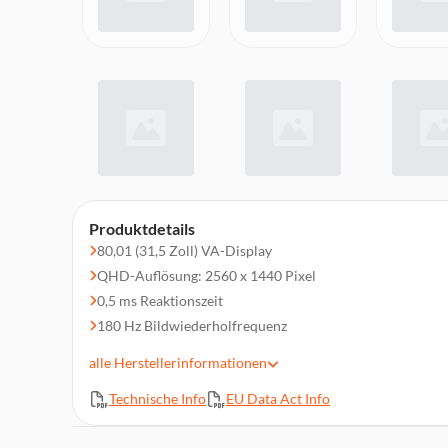
Produktdetails
80,01 (31,5 Zoll) VA-Display
QHD-Auflösung: 2560 x 1440 Pixel
0,5 ms Reaktionszeit
180 Hz Bildwiederholfrequenz
Neigbar
alle
Herstellerinformationen
AMD FreeSync
Technische Info
EU Data Act Info
2 x HDMI 2.1, 1 x DisplayPort 1.4
Lieferumfang: Monitor mit Standfuß, 1 x Stromkabel (1.8 
Quick Setup Anleitung, Garantieheft, 1 Schraubenzieher,