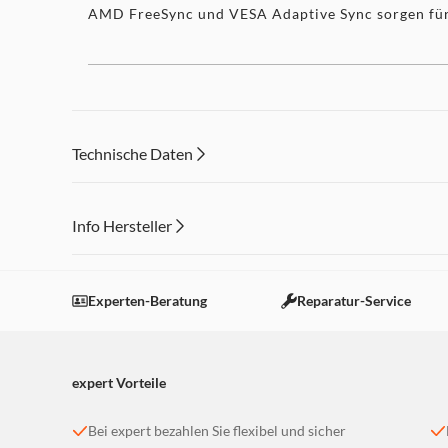
AMD FreeSync und VESA Adaptive Sync sorgen für ei
Technische Daten
Info Hersteller
Dieser Inhalt wird aufgrund Ihrer Cookie Präferenzen
Einstellungen anpassen
Experten-Beratung
Reparatur-Service
expert Vorteile
Bei expert bezahlen Sie flexibel und sicher