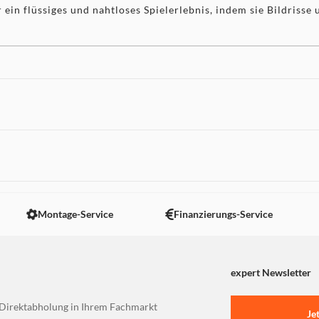
n flüssiges und nahtloses Spielerlebnis, indem sie Bildrisse 
 nicht angezeigt. Um diesen Inhalt anzuzeigen aktivieren Sie bitte
Montage-Service
Finanzierungs-Service
expert Newsletter
Direktabholung in Ihrem Fachmarkt
Je