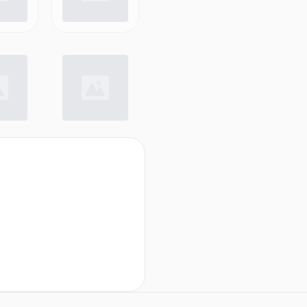
m), 1 x DP 1.4 Kabel (1.8 m),
 4 Schrauben