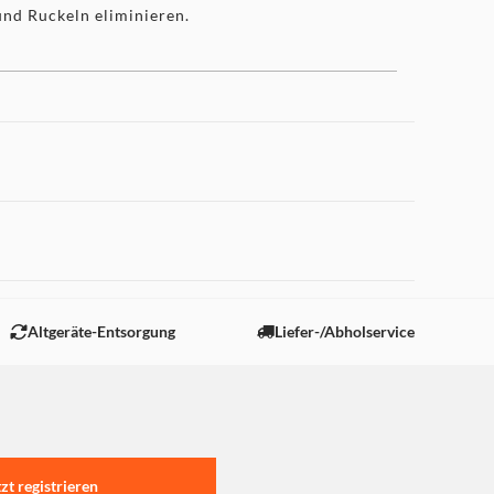
und Ruckeln eliminieren.
 "Marketing".
Altgeräte-Entsorgung
Liefer-/Abholservice
tzt registrieren