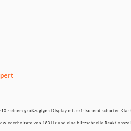
pert
0 - einem großzügigen Display mit erfrischend scharfer Klar
dwiederholrate von 180 Hz und eine blitzschnelle Reaktionsze