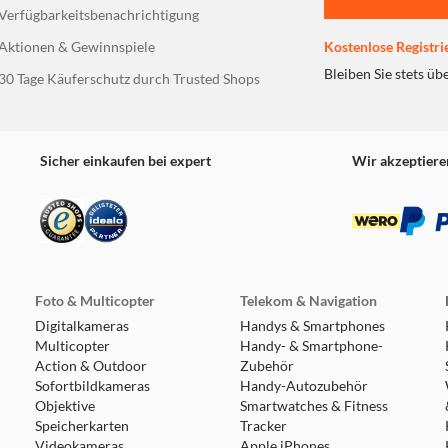
Verfügbarkeitsbenachrichtigung
Aktionen & Gewinnspiele
Kostenlose Registri
Bleiben Sie stets üb
30 Tage Käuferschutz durch Trusted Shops
Sicher einkaufen bei expert
Wir akzeptiere
Foto & Multicopter
Telekom & Navigation
Digitalkameras
Handys & Smartphones
Multicopter
Handy- & Smartphone-
Action & Outdoor
Zubehör
Sofortbildkameras
Handy-Autozubehör
Objektive
Smartwatches & Fitness
Speicherkarten
Tracker
Videokameras
Apple iPhones