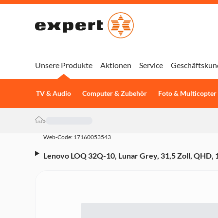
Unsere Produkte
Aktionen
Service
Geschäftskun
TV & Audio
Computer & Zubehör
Foto & Multicopter
»
Web-Code: 17160053543
Lenovo LOQ 32Q-10, Lunar Grey, 31,5 Zoll, QHD, 1
HDR10, 2x HDMI 2.1, 1x DisplayPort 1.4, AMD Fr