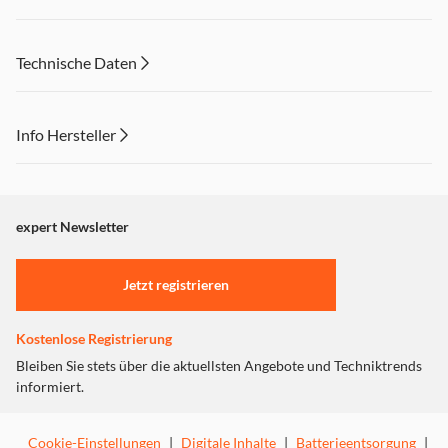
Technische Daten
Info Hersteller
Dieser Inhalt wird aufgrund Ihrer Cookie Präferenzen nicht
angezeigt. Um diesen Inhalt anzuzeigen aktivieren Sie bitte
"Marketing".
expert Newsletter
Einstellungen anpassen
Jetzt registrieren
Kostenlose Registrierung
Bleiben Sie stets über die aktuellsten Angebote und Techniktrends
informiert.
Cookie-Einstellungen
|
Digitale Inhalte
|
Batterieentsorgung
|