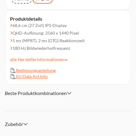
Produktdetails
68,6 cm (27 Zoll) IPS-Display
QHD-Auflösung: 2560 x 1440 Pixel
1 ms (MPRT), 2 ms (GTG) Reaktionszeit
180 Hz Bildwiederholfrequenz
Adaptive Sync
alle
Herstellerinformationen
VESA 75 x 75 mm / 100 x 100 mm (Adapter enthalten)
Bedienungsanleitung
Lieferumfang: Arozzi Nova, VESA-Adapter, DP-Kabel (1,5
EU Data Act Info
m), Netzteil, Benutzerhandbuch
Beste Produktkombinationen
Zubehör