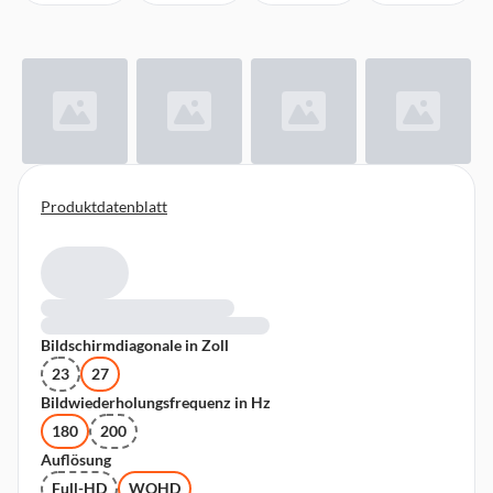
Produktdatenblatt
Bildschirmdiagonale in Zoll
23
27
Bildwiederholungsfrequenz in Hz
180
200
Auflösung
Full-HD
WQHD