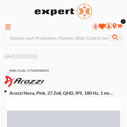
0
»
Web-Code: 17160048024
Arozzi Nova, Pink, 27 Zoll, QHD, IPS, 180 Hz, 1 ms
Gaming-Monitor (DisplayPort, HDMI, neigbar, Adaptive
Sync, HDR10)