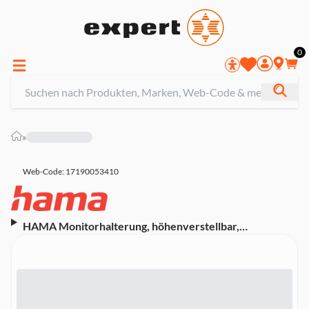
0
»
Web-Code: 17190053410
HAMA Monitorhalterung, höhenverstellbar,
schwenk-/neigbar, ausziehbar, 13" - 35" (00220902)