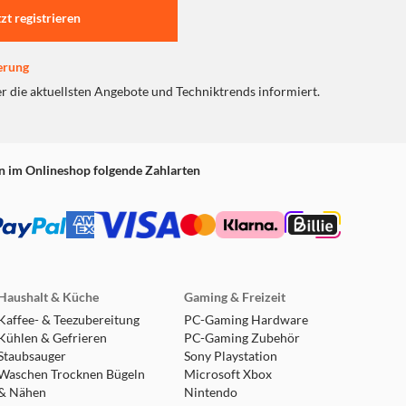
tzt registrieren
erung
er die aktuellsten Angebote und Techniktrends informiert.
n im Onlineshop folgende Zahlarten
Haushalt & Küche
Gaming & Freizeit
Kaffee- & Teezubereitung
PC-Gaming Hardware
Kühlen & Gefrieren
PC-Gaming Zubehör
Staubsauger
Sony Playstation
Waschen Trocknen Bügeln
Microsoft Xbox
& Nähen
Nintendo