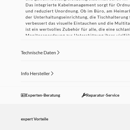
Das integrierte Kabelmanagement sorgt für Ordnu
und reduziert Unordnung. Ob im Büro, am Heimarb
der Unterhaltungseinrichtung, die Tischhalterung 
verbessert das visuelle Eintauchen und die Multita
ist ein wertvolles Zubehör für alle, die eine schlan
Monitoranordnung zur Unterstützung ihrer vielfäl
Computeranforderungen suchen.
Technische Daten
Info Hersteller
Dieser Inhalt wird aufgrund Ihrer Cookie Präferenzen
Einstellungen anpassen
Experten-Beratung
Reparatur-Service
expert Vorteile