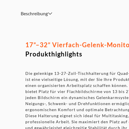
Frei neigbares Design für mehrere Monitor-Betrachtung
Einschiebbare VESAplatte bietet einfachen Zugriff zur 
Beschreibung
17”–32” Vierfach-Gelenk-Monito
Produkthighlights
Die gelenkige 13-27-Zoll-Tischhalterung für Qua
ist eine vielseitige Lösung, mit der Sie Ihre Produk
einen organisierten Arbeitsplatz schaffen können.
bietet Platz für vier Flachbildschirme von 13 bis 2
jeden Bildschirm ein dynamisches Gelenkarmsyste
Neigungs-, Schwenk- und Drehfunktionen ermöglic
ergonomischen Komfort und optimale Betrachtung
Diese Halterung eignet sich ideal für Multitaskin
professionelle Arbeit. Sie maximiert den Platz auf
und gewährleistet gleichzeitig Stabilität durch ihr