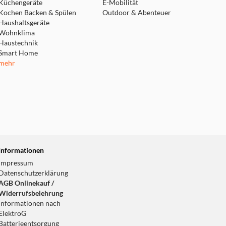
Küchengeräte
E-Mobilität
Kochen Backen & Spülen
Outdoor & Abenteuer
Haushaltsgeräte
Wohnklima
Haustechnik
Smart Home
mehr
Informationen
Impressum
Datenschutzerklärung
AGB Onlinekauf /
Widerrufsbelehrung
Informationen nach
ElektroG
Batterieentsorgung