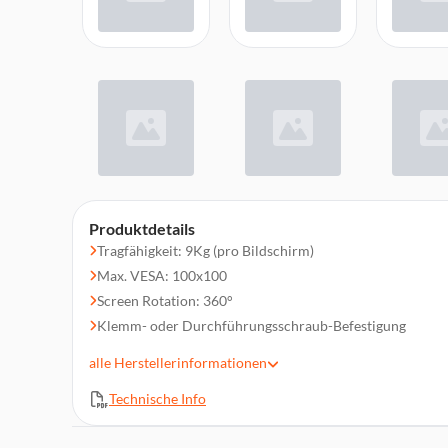
Produktdetails
Tragfähigkeit: 9Kg (pro Bildschirm)
Max. VESA: 100x100
Screen Rotation: 360°
Klemm- oder Durchführungsschraub-Befestigung
Swivel and Tilt Desk Mount
alle
Herstellerinformationen
VESA-Norm konform
Technische Info
Kabelclips halten Kabel organisiert und geschützt
Both grommet and desk clamp mounting available