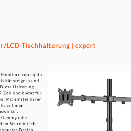
swinkel
Anbringung und Entfernung
r/LCD-Tischhalterung | expert
d-Monitore von equip
tivität steigern und
 Diese Halterung
7 Zoll und bietet für
m. Mit einstellbaren
ht es Ihnen
swinkel.
g, Gaming oder
 dem Schreibtisch
 robustes Design.