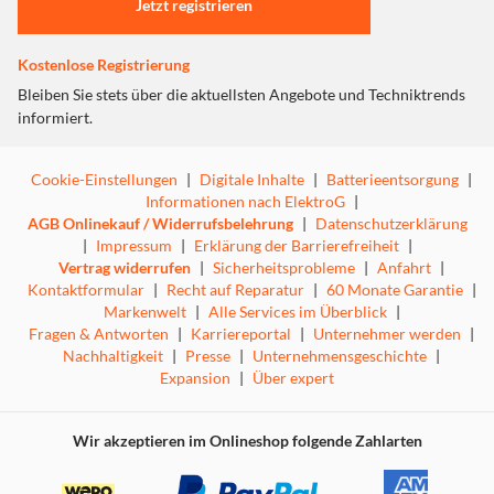
Jetzt registrieren
optimaler Qualität aufzunehmen. Das Trust GXT 259
Rudox mit seinem großen Reflexionsschutz, dem
Anschluss für latenzfreies Monitoring und der
Kostenlose Registrierung
Nierencharakteristik bietet Ihnen alles, was Sie brauchen,
Bleiben Sie stets über die aktuellsten Angebote und Techniktrends
um eine Aufnahme in Studio-Qualität zu machen.
informiert.
Cookie-Einstellungen
|
Digitale Inhalte
|
Batterieentsorgung
|
Informationen nach ElektroG
|
AGB Onlinekauf / Widerrufsbelehrung
|
Datenschutzerklärung
|
Impressum
|
Erklärung der Barrierefreiheit
|
Vertrag widerrufen
|
Sicherheitsprobleme
|
Anfahrt
|
Kontaktformular
|
Recht auf Reparatur
|
60 Monate Garantie
|
Markenwelt
|
Alle Services im Überblick
|
Fragen & Antworten
|
Karriereportal
|
Unternehmer werden
|
Nachhaltigkeit
|
Presse
|
Unternehmensgeschichte
|
Expansion
|
Über expert
Wir akzeptieren im Onlineshop folgende Zahlarten
Für Content Creator
Das Trust GXT 259 Rudox ist für jeden Content Creator