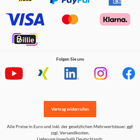
geeignet. Durch die Nierencharakteristik werden
Hintergrundgeräusche vermindert, sodass sich dieses
Mikrofon für Podcasts, Voice-Overs oder Livestreams
eignet. Ob Sie Ihre eigenen Songs singen oder akustische
Instrumente spielen - das Rudox nimmt jeden von Ihnen
erzeugten Ton in der höchstmöglichen Qualität auf.
Folgen Sie uns
Vertrag widerrufen
Alle Preise in Euro und inkl. der gesetzlichen Mehrwertsteuer. ggf.
zzgl. Versandkosten.
Reflexionsschutz
Lieferung innerhalb Deutschlands.