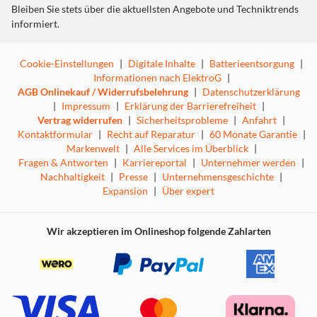
Fällen kann der integrierte Schockdämpfer Vibrationen
Bleiben Sie stets über die aktuellsten Angebote und Techniktrends
verringern und die Tonspur deines Streams oder die
informiert.
Ohren deiner Team-Kollegen vor Störungen bewahren.
Cookie-Einstellungen
|
Digitale Inhalte
|
Batterieentsorgung
|
USB-PLUG-AND-PLAY
Informationen nach ElektroG
|
AGB Onlinekauf / Widerrufsbelehrung
|
Datenschutzerklärung
Schon Sekunden nach dem Verbinden mit einem USB-
|
Impressum
|
Erklärung der Barrierefreiheit
|
Anschluss ist das Razer Seiren Mini einsatzbereit. Du
Vertrag widerrufen
|
Sicherheitsprobleme
|
Anfahrt
|
brauchst nur noch die Aufnahme-Lautstärke mit der
Kontaktformular
|
Recht auf Reparatur
|
60 Monate Garantie
|
Streaming-Software deiner Wahl festlegen, und den Rest
Markenwelt
|
Alle Services im Überblick
|
macht deine Stimme.
Fragen & Antworten
|
Karriereportal
|
Unternehmer werden
|
Nachhaltigkeit
|
Presse
|
Unternehmensgeschichte
|
Expansion
|
Über expert
Wir akzeptieren im Onlineshop folgende Zahlarten