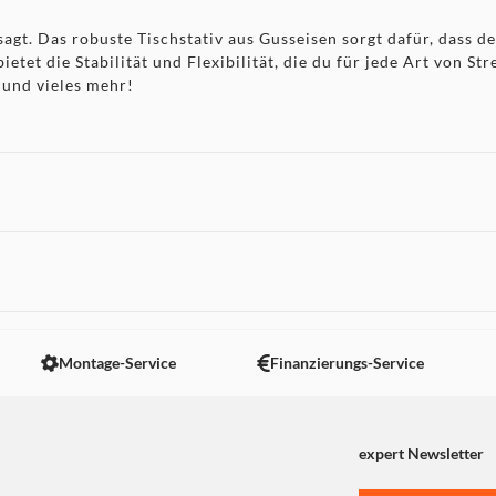
sagt. Das robuste Tischstativ aus Gusseisen sorgt dafür, dass d
 bietet die Stabilität und Flexibilität, die du für jede Art von 
 und vieles mehr!
 II ist wie gemacht für dich. Mit einem abnehmbaren 2,5 m lan
fon genau dort zu positionieren, wo du es brauchst. Aufstellen, 
 nicht angezeigt. Um diesen Inhalt anzuzeigen aktivieren Sie bitte
Montage-Service
Finanzierungs-Service
expert Newsletter