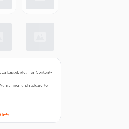
rkapsel, ideal für Content-
 Aufnahmen und reduzierte
ieses Mikrofon nur das
erung sorgen für bessere
 Info
ltimative Stabilität