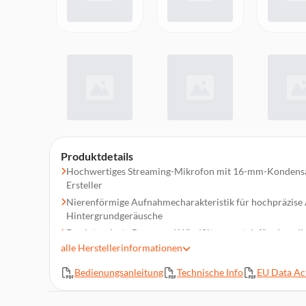
Produktdetails
Hochwertiges Streaming-Mikrofon mit 16-mm-Kondensato
Ersteller
Nierenförmige Aufnahmecharakteristik für hochpräzise
Hintergrundgeräusche
Der integrierte Popp- und Windfilter sorgt dafür, dass d
Wesentliche aufnimmt
alle
Herstellerinformationen
Externe elastische Halterung und Gehäuse aus Metalllegi
Bedienungsanleitung
Technische Info
EU Data Act
Akustik
Vollständig verstellbarer Tischständer aus Gusseisen für u