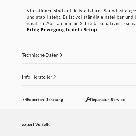
Vibrationen sind out, kristallklarer Sound ist ange
und stabil steht. Es ist vollständig einstellbar und
ideal für Aufnahmen am Schreibtisch, Livestreams
Bring Bewegung in dein Setup
Du bist wie gemacht fürs Streaming und das Emita
dir die Reichweite und Flexibilität, um dein Mikro
Technische Daten
Info Hersteller
Dieser Inhalt wird aufgrund Ihrer Cookie Präferenzen
Einstellungen anpassen
Experten-Beratung
Reparatur-Service
expert Vorteile