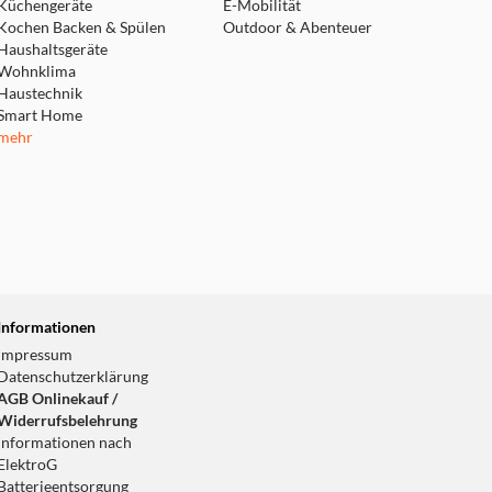
Küchengeräte
E-Mobilität
Kochen Backen & Spülen
Outdoor & Abenteuer
Haushaltsgeräte
Wohnklima
Haustechnik
Smart Home
mehr
Informationen
Impressum
Datenschutzerklärung
AGB Onlinekauf /
Widerrufsbelehrung
Informationen nach
ElektroG
Batterieentsorgung