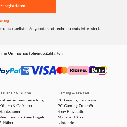
tzt registrieren
erung
er die aktuellsten Angebote und Techniktrends informiert.
n im Onlineshop folgende Zahlarten
Haushalt & Küche
Gaming & Freizeit
Kaffee- & Teezubereitung
PC-Gaming Hardware
Kühlen & Gefrieren
PC-Gaming Zubehör
Staubsauger
Sony Playstation
Waschen Trocknen Bügeln
Microsoft Xbox
& Nähen
Nintendo