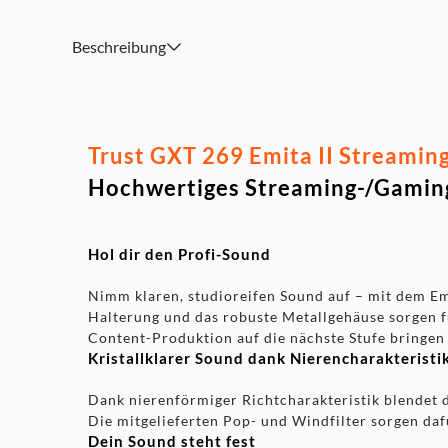
Abnehmbares 2,5 m langes USB-A-C-Kabel für mehr Bew
Konnektivität
Beschreibung
Inhalt: Mikrofon mit Ständer, Popfilter, Windfilter, USB-
Bedienungsanleitung
Trust GXT 269 Emita II Streaming
Hochwertiges Streaming-/Gaming
Hol dir den Profi-Sound
Nimm klaren, studioreifen Sound auf – mit dem E
Halterung und das robuste Metallgehäuse sorgen für
Content-Produktion auf die nächste Stufe bringen
Kristallklarer Sound dank Nierencharakteristi
Dank nierenförmiger Richtcharakteristik blendet 
Die mitgelieferten Pop- und Windfilter sorgen dafü
Dein Sound steht fest