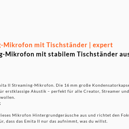
egungsfreiheit und
A-C-Kabel (2,5 m),
-Mikrofon mit Tischständer | expert
-Mikrofon mit stabilem Tischständer aus
mita II Streaming-Mikrofon. Die 16 mm große Kondensatorkapse
 erstklassige Akustik – perfekt für alle Creator, Streamer und
 wollen.
k
dieses Mikrofon Hintergrundgeräusche aus und richtet den Fok
r, dass das Emita II nur das aufnimmt, was du willst.