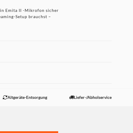
ein Emita II -Mikrofon sicher
Streaming-Setup brauchst –
gen USB-A-B-Kabel gibt es
einschalten, loslegen!
 "Marketing".
Altgeräte-Entsorgung
Liefer-/Abholservice