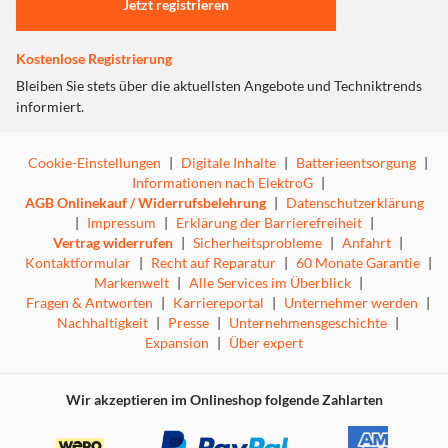
Jetzt registrieren
MODERNES AUSSEHEN
Oxid 260 sorgt nicht nur für eine effektive Kühlung des
Kostenlose Registrierung
Laptops, sondern besticht auch durch sein stylisches
Bleiben Sie stets über die aktuellsten Angebote und Techniktrends
Aussehen. Sein Gaming-Charakter wird durch aggressiv
informiert.
gewinkelte Linien und rot beleuchtete Lüfter
unterstrichen. Dieses Cooling Pad ergänzt die moderne
Ästhetik deines Setups perfekt.
Cookie-Einstellungen
|
Digitale Inhalte
|
Batterieentsorgung
|
Informationen nach ElektroG
|
AGB Onlinekauf / Widerrufsbelehrung
|
Datenschutzerklärung
EINGEBAUTER USB-HUB
|
Impressum
|
Erklärung der Barrierefreiheit
|
Vertrag widerrufen
|
Sicherheitsprobleme
|
Anfahrt
|
Mach dir keine Sorgen, dass du wegen des Kühlpads einen
Kontaktformular
|
Recht auf Reparatur
|
60 Monate Garantie
|
USB-Anschluss verlieren könntest. Das Genesis Oxid 260
Markenwelt
|
Alle Services im Überblick
|
verfügt über einen zusätzlichen USB-A-Anschluss, an den
Fragen & Antworten
|
Karriereportal
|
Unternehmer werden
|
du das Kühlzubehör anschließen kannst, ohne dass du auf
Nachhaltigkeit
|
Presse
|
Unternehmensgeschichte
|
die begrenzten USB-Anschlüsse verzichten musst.
Expansion
|
Über expert
8 EINSTELLBARE WINKEL
Wir akzeptieren im Onlineshop folgende Zahlarten
Im Gegensatz zum Vorgängermodell bietet der Oxid 260