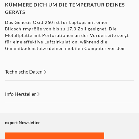
KÜMMERE DICH UM DIE TEMPERATUR DEINES
GERÄTS
Das Genesis Oxid 260 ist für Laptops mit einer
Bildschirmgröße von bis zu 17,3 Zoll geeignet. Die
Metallplatte mit Perforationen an der Vorderseite sorgt
für eine effektive Luftzirkulation, während die
Gummibodenstütze deinen mobilen Computer vor dem
Verrutschen auf der Oberfläche des Pads und vor
versehentlichen Stürzen schützt.
Technische Daten
EFFIZIENTE LÜFTER
Das Genesis Oxid 260 Cooling Pad verfügt über vier
Info Hersteller
große Lüfter für eine effiziente Kühlung. Ihre
Positionierung garantiert eine gleichmäßige Kühlung
Dieser Inhalt wird aufgrund Ihrer Cookie Präferenzen nicht
deines Laptops, und je nach Arbeitslast und
angezeigt. Um diesen Inhalt anzuzeigen aktivieren Sie bitte
Wärmeentwicklung des Geräts kannst du die optimale
"Marketing".
expert Newsletter
Lüfterdrehzahl wählen.
Einstellungen anpassen