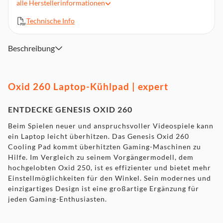
alle
Herstellerinformationen
Hostschnittstelle: USB 2.0
Technische Info
Farben der Beleuchtung: Rot
Abmessungen: 303 x 420 x 35 mm
Beschreibung
Oxid 260 Laptop-Kühlpad | expert
ENTDECKE GENESIS OXID 260
Beim Spielen neuer und anspruchsvoller Videospiele kann
ein Laptop leicht überhitzen. Das Genesis Oxid 260
Cooling Pad kommt überhitzten Gaming-Maschinen zu
Hilfe. Im Vergleich zu seinem Vorgängermodell, dem
hochgelobten Oxid 250, ist es effizienter und bietet mehr
Einstellmöglichkeiten für den Winkel. Sein modernes und
einzigartiges Design ist eine großartige Ergänzung für
jeden Gaming-Enthusiasten.