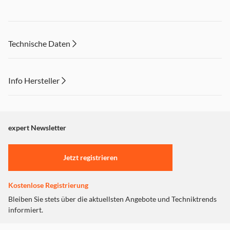
Technische Daten
Info Hersteller
Dieser Inhalt wird aufgrund Ihrer Cookie Präferenzen nicht
angezeigt. Um diesen Inhalt anzuzeigen aktivieren Sie bitte
"Marketing".
expert Newsletter
Einstellungen anpassen
Jetzt registrieren
Kostenlose Registrierung
Bleiben Sie stets über die aktuellsten Angebote und Techniktrends
informiert.