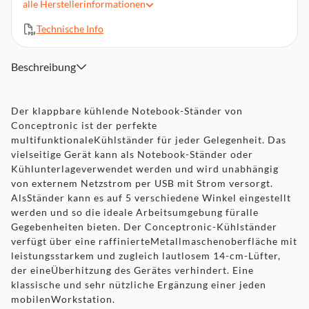
alle
Herstellerinformationen
USB-Kabelklemmen
Technische Info
Stromversorgung per USB
Abmessungen: 264 x 370 x 58 mm
Gewicht: 651 g
Beschreibung
Der klappbare kühlende Notebook-Ständer von
Conceptronic ist der perfekte
multifunktionaleKühlständer für jeder Gelegenheit. Das
vielseitige Gerät kann als Notebook-Ständer oder
Kühlunterlageverwendet werden und wird unabhängig
von externem Netzstrom per USB mit Strom versorgt.
AlsStänder kann es auf 5 verschiedene Winkel eingestellt
werden und so die ideale Arbeitsumgebung füralle
Gegebenheiten bieten. Der Conceptronic-Kühlständer
verfügt über eine raffinierteMetallmaschenoberfläche mit
leistungsstarkem und zugleich lautlosem 14-cm-Lüfter,
der eineÜberhitzung des Gerätes verhindert. Eine
klassische und sehr nützliche Ergänzung einer jeden
mobilenWorkstation.