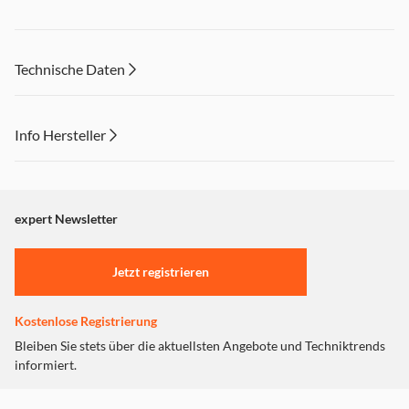
Technische Daten
Info Hersteller
Dieser Inhalt wird aufgrund Ihrer Cookie Präferenzen nicht
angezeigt. Um diesen Inhalt anzuzeigen aktivieren Sie bitte
"Marketing".
expert Newsletter
Einstellungen anpassen
Jetzt registrieren
Kostenlose Registrierung
Bleiben Sie stets über die aktuellsten Angebote und Techniktrends
informiert.