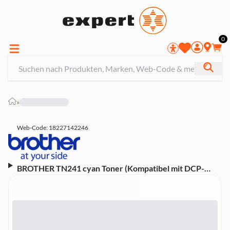
0
»
Web-Code: 18227142246
BROTHER TN241 cyan Toner (Kompatibel mit DCP-
9020CDW, HL-3140CW, HL-3150CDW, HL-3170CDW,
MFC-9140CDN, MFC-9330CDW, MFC-9340CDW)