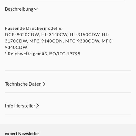
Beschreibung
Passende Druckermodelle:
DCP-9020CDW, HL-3140CW, HL-3150CDW, HL-
3170CDW, MFC-9140CDN, MFC-9330CDW, MFC-
9340CDW
¹ Reichweite gemäß ISO/IEC 19798
Technische Daten
Info Hersteller
Dieser Inhalt wird aufgrund Ihrer Cookie Präferenzen nicht
angezeigt. Um diesen Inhalt anzuzeigen aktivieren Sie bitte
"Marketing".
expert Newsletter