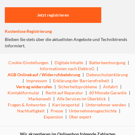
Einstellungen anpassen
Jetzt registrieren
Kostenlose Registrierung
Bleiben Sie stets über die aktuellsten Angebote und Techniktrends
informiert.
Cookie-Einstellungen
|
Digitale Inhalte
|
Batterieentsorgung
|
Informationen nach ElektroG
|
AGB Onlinekauf / Widerrufsbelehrung
|
Datenschutzerklärung
|
Impressum
|
Erklärung der Barrierefreiheit
|
Vertrag widerrufen
|
Sicherheitsprobleme
|
Anfahrt
|
Kontaktformular
|
Recht auf Reparatur
|
60 Monate Garantie
|
Markenwelt
|
Alle Services im Überblick
|
Fragen & Antworten
|
Karriereportal
|
Unternehmer werden
|
Nachhaltigkeit
|
Presse
|
Unternehmensgeschichte
|
Expansion
|
Über expert
Wir akzeptieren im Onlineshop folgende Zahlarten