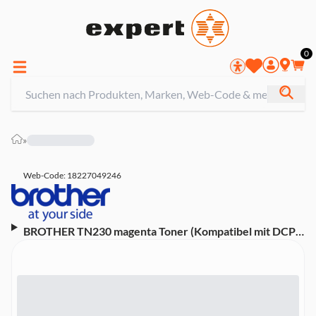
0
»
Web-Code: 18227049246
BROTHER TN230 magenta Toner (Kompatibel mit DCP-
9010CN, HL-3040CN, HL-3070CW, MFC-9120CN, MFC-
9320CW)