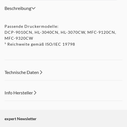
Beschreibung
Passende Druckermodelle:
DCP-9010CN, HL-3040CN, HL-3070CW, MFC-9120CN,
MFC-9320CW
¹ Reichweite gemäß ISO/IEC 19798
Technische Daten
Info Hersteller
Dieser Inhalt wird aufgrund Ihrer Cookie Präferenzen nicht
angezeigt. Um diesen Inhalt anzuzeigen aktivieren Sie bitte
"Marketing".
expert Newsletter