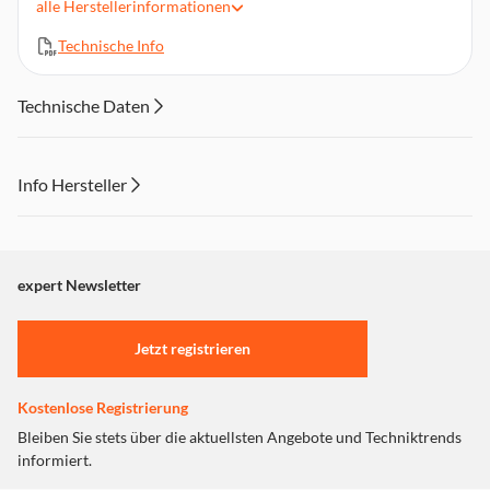
alle
Herstellerinformationen
5,47 Cent pro Seite
Technische Info
Kompatibel mit HP LaserJet Pro M203 Drucker, HP LaserJet
Pro MFP M227
Technische Daten
Info Hersteller
Dieser Inhalt wird aufgrund Ihrer Cookie Präferenzen nicht
angezeigt. Um diesen Inhalt anzuzeigen aktivieren Sie bitte
"Marketing".
expert Newsletter
Einstellungen anpassen
Jetzt registrieren
Kostenlose Registrierung
Bleiben Sie stets über die aktuellsten Angebote und Techniktrends
informiert.