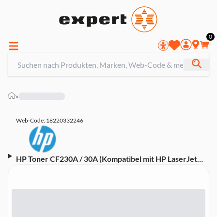
0
»
Web-Code: 18220332246
HP Toner CF230A / 30A (Kompatibel mit HP LaserJet
Pro M203 Drucker, HP LaserJet Pro MFP M227)