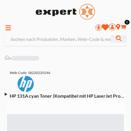
0
»
Web-Code: 18220220246
HP 131A cyan Toner (Kompatibel mit HP LaserJet Pro
200 M251n/M251nw/M276n/M276nw)