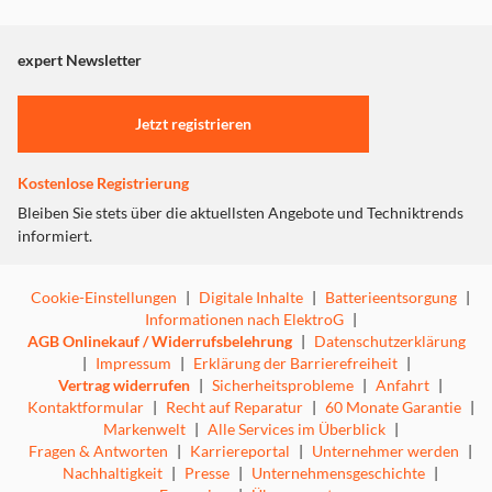
Dieser Inhalt wird aufgrund Ihrer Cookie Präferenzen nicht
angezeigt. Um diesen Inhalt anzuzeigen aktivieren Sie bitte
"Marketing".
expert Newsletter
Einstellungen anpassen
Jetzt registrieren
Kostenlose Registrierung
Bleiben Sie stets über die aktuellsten Angebote und Techniktrends
informiert.
Cookie-Einstellungen
|
Digitale Inhalte
|
Batterieentsorgung
|
Informationen nach ElektroG
|
AGB Onlinekauf / Widerrufsbelehrung
|
Datenschutzerklärung
|
Impressum
|
Erklärung der Barrierefreiheit
|
Vertrag widerrufen
|
Sicherheitsprobleme
|
Anfahrt
|
Kontaktformular
|
Recht auf Reparatur
|
60 Monate Garantie
|
Markenwelt
|
Alle Services im Überblick
|
Fragen & Antworten
|
Karriereportal
|
Unternehmer werden
|
Nachhaltigkeit
|
Presse
|
Unternehmensgeschichte
|