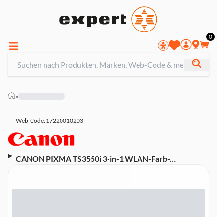
0
»
Web-Code: 17220010203
CANON PIXMA TS3550i 3-in-1 WLAN-Farb-
Multifunktionssystem, Schwarz Tintenstrahldrucker
(WLAN, Apple AirPrint, Canon Easy-PhotoPrint, Mopria
Print Service)