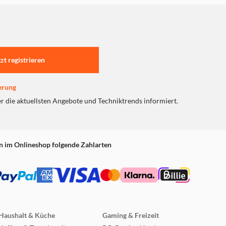
tzt registrieren
erung
er die aktuellsten Angebote und Techniktrends informiert.
n im Onlineshop folgende Zahlarten
Haushalt & Küche
Gaming & Freizeit