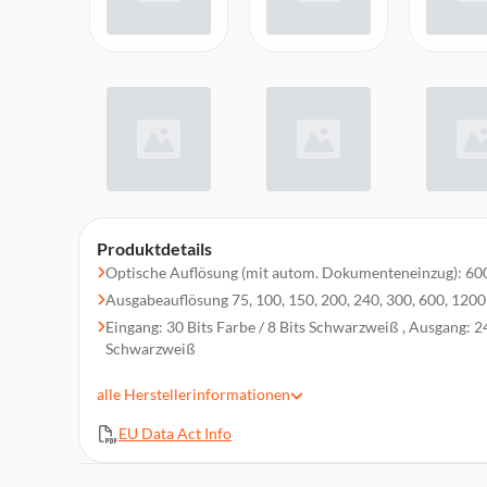
Produktdetails
Optische Auflösung (mit autom. Dokumenteneinzug): 600
Ausgabeauflösung 75, 100, 150, 200, 240, 300, 600, 1200
Eingang: 30 Bits Farbe / 8 Bits Schwarzweiß , Ausgang: 24
Schwarzweiß
Max. Scan-Vorlagegröße: A4
alle
Herstellerinformationen
Wi-Fi Direct, USB-Host, USB 3.2 Gen 1x1, Wireless LAN
ReadyScan LED Technik
EU Data Act Info
Kontaktbildsensor (CIS)
Ultraschallsensor