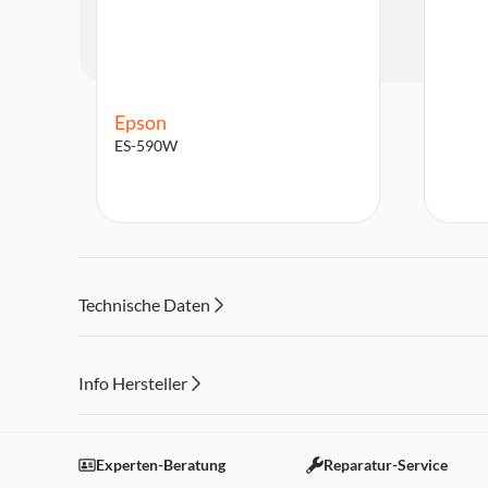
Epson
ES-590W
Technische Daten
Info Hersteller
Dieser Inhalt wird aufgrund Ihrer Cookie Präferenzen
Einstellungen anpassen
Experten-Beratung
Reparatur-Service