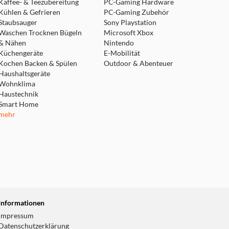
Kaffee- & Teezubereitung
PC-Gaming Hardware
Kühlen & Gefrieren
PC-Gaming Zubehör
Staubsauger
Sony Playstation
Waschen Trocknen Bügeln
Microsoft Xbox
& Nähen
Nintendo
Küchengeräte
E-Mobilität
Kochen Backen & Spülen
Outdoor & Abenteuer
Haushaltsgeräte
Wohnklima
Haustechnik
Smart Home
mehr
Informationen
Impressum
Datenschutzerklärung