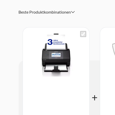
Scan-Geschwindigkeit: 45 Seiten/Min (Schwarzweiß, Far
Beste Produktkombinationen
Automatischer Dokumenteneinzug 100 Seiten, Duplex